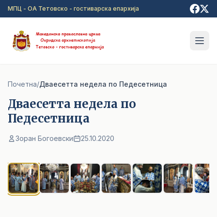
Прејди на главна содржина
МПЦ - ОА Тетовско - гостиварска епархија
Почетна
/
Дваесетта недела по Педесетница
Дваесетта недела по
Педесетница
Зоран Богоевски
25.10.2020
1
/ 8