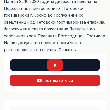
На ден 25.10.2020 година дваесетта недела по
Педесетница митрополитот Тетовско-
гостиварски г. Јосиф во сослужение со
свештеници од Тетовско-гостиварската епархија,
богослужеше света божествена Литургија во
соборниот храм Пресвета Богородица - Гостивар.
На литургијата во презвитерски чин го
ракоположи ѓаконот Илија Сламков.
Претплатете се