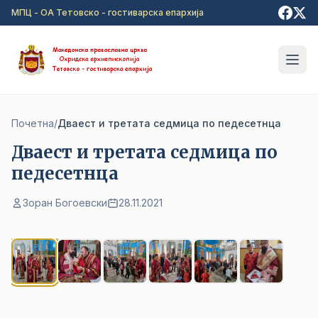
Прејди на главна содржина
МПЦ - ОА Тетовско - гостиварска епархија
Почетна
/
Дваест и третата седмица по педесетнца
Дваест и третата седмица по
педесетнца
Зоран Богоевски
28.11.2021
1
/ 6