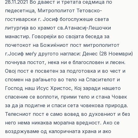
28.11.2021 Во дваест и третата седмица по
педесетнца, Митрополитот Тетовско-
гостиварски г. Јосиф богослужеше света
литургија во храмот св.Атанасиј-Лешочки
манастир. Говорејќи во својата беседа за
почетокот на Божиќниот пост митрополитот
г.Јосиф меѓу другото нагласи: Денес (28 Ноември)
почнува постот, нека ни е благословен и лесен.
Овој пост е посветен за подготовка и во чест и
спомен на раѓањето во тело на Спасителот и
Господ наш Исус Христос, Кој заради нашето
спасение се воплоти, прими тело и стана Човек
за да ја подигне и спаси сета човекова природа.
Телесниот пост е само вовед во духовниот и без
него нема никаква морална вредност. Ако се
воздржуваме од калоричната храна и ако