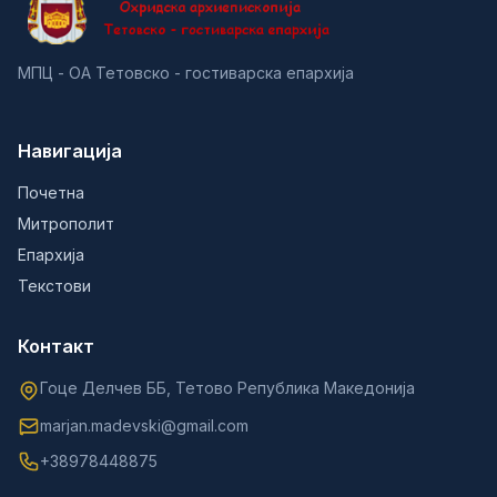
МПЦ - ОА Тетовско - гостиварска епархија
Навигација
Почетна
Митрополит
Епархија
Текстови
Контакт
Гоце Делчев ББ, Тетово Република Македонија
marjan.madevski@gmail.com
+38978448875