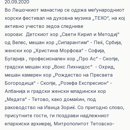
20.09.2020
Во Лешочкиот манастир се одржа меѓународниот
хорски фестивал на духовна музика „ТЕХО“, на кој
активно учество зедоа следниве
хорови: Детскиот хор „Свети Кирил и Методиј“
од Велес, мешан хор „Сипарантим“ - Пеќ, Србија,
женски хор „Христина Морфова“ - Софија,
Бугарија , професионален хор „Про Ас“ - Скопје,
градски мешан хор „Вокс Лихнидос“ - Охрид,
мешан камерен хор „Рождество на Пресвета
Богородица“ - Скопје, „Розефа Експресион“ -
Албанија и градски женски младински хор
„Медата“ - Тетово, како домаќин, под
раководство на Ивица Зориќ. Со пригодно слово,
присутните гости, ги поздрави надлежниот
епархиски архиереј, Митрополитот Тетовско-