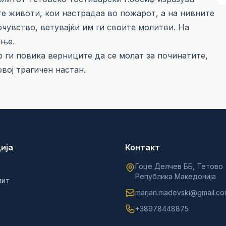
те животи, кои настрадаа во пожарот, а на нивните
очувство, ветувајќи им ги своите молитви. На
ање.
ф ги повика верниците да се молат за починатите,
вој трагичен настан.
ија
Контакт
Гоце Делчев ББ, Тетово
Република Македонија
лит
marjan.madevski@gmail.c
+38978448875