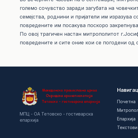
големо сочувство заради загубата на човечки
семејства, роднини и пријатели им изразува с
повредените им посакува поскоро закрепнув
По овој трагичен настан митрополитот г.Јоси
повредените и сите оние кои се погодени од о
Навигац
Почетна
Митропо
МПЦ - ОА Тетовско - гостиварска
Епархија
епархија
Текстови