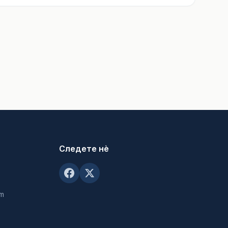
Следете нè
om