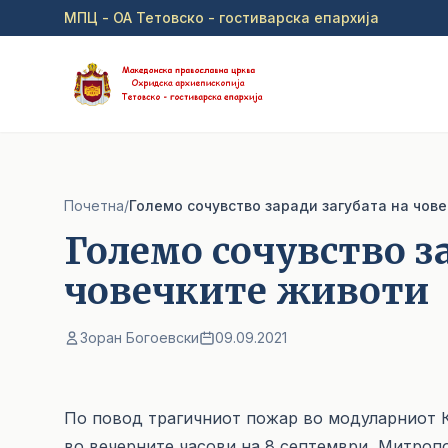
Прејди на главна содржина
МПЦ - ОА Тетовско - гостиварска епархија
Почетна
/
Големо сочувство заради загубата на чов
Големо сочувство з
човечките животи
Зоран Богоевски
09.09.2021
По повод трагичниот пожар во модуларниот К
во вечерните часови на 8 септември, Митроп