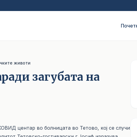
Почет
ечките животи
аради загубата на
ОВИД центар во болницата во Тетово, кој се случи
олитот Тетовско-гостиварски г.Јосиф изразува