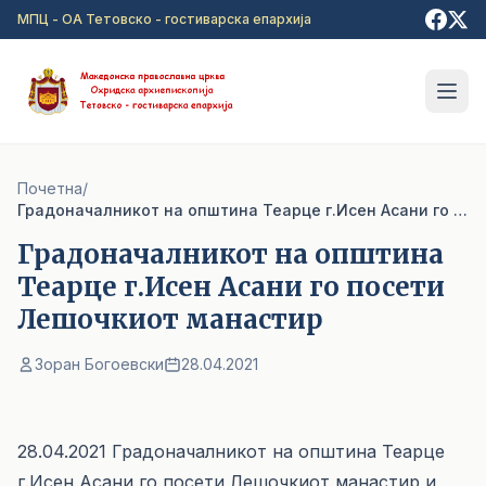
Прејди на главна содржина
МПЦ - ОА Тетовско - гостиварска епархија
Почетна
/
Градоначалникот на општина Теарце г.Исен Асани го посети Лешочкиот манастир
Градоначалникот на општина
Теарце г.Исен Асани го посети
Лешочкиот манастир
Зоран Богоевски
28.04.2021
28.04.2021 Градоначалникот на општина Теарце
г.Исен Асани го посети Лешочкиот манастир и