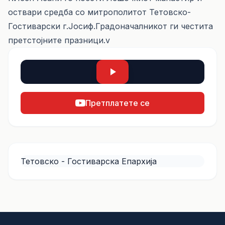
оствари средба со митрополитот Тетовско-
Гостиварски г.Јосиф.Градоначалникот ги честита
претстојните празници.v
Претплатете се
Тетовско - Гостиварска Епархија