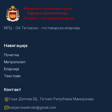
МПЦ - ОА Тетовско - гостиварска епархија
Навигација
Почетна
Митрополит
Епархија
Текстови
Контакт
Гоце Делчев ББ, Тетово Република Македонија
marjan.madevski@gmail.com