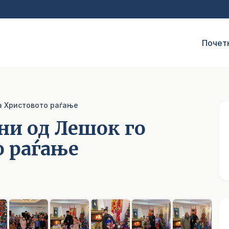
Почет
ја Христовото раѓање
ни од Лешок го
о раѓање
1
/ 10