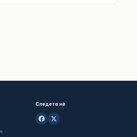
Следете нè
om