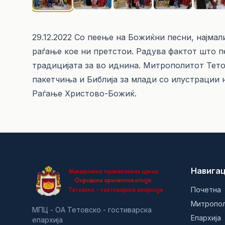
29.12.2022 Со пеење на Божиќни песни, најмал
раѓање кое ни претстои. Радува фактот што п
традицијата за во иднина. Митрополитот Тетов
пакетчиња и Библија за млади со илустрации 
Раѓање Христово-Божиќ.
Навигац
Почетна
Митропо
МПЦ - ОА Тетовско - гостиварска
Епархија
епархија