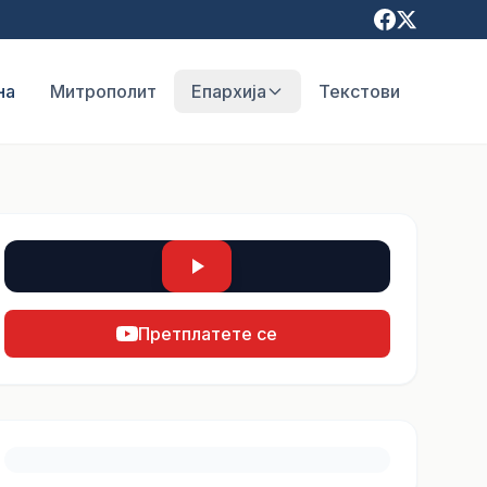
на
Митрополит
Епархија
Текстови
Претплатете се