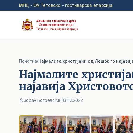
Прејди на главна содржина
МПЦ - ОА Тетовско - гостиварска епархија
Почетна
/
Hајмалите христијани од Лешок го најави
Hајмалите христија
најавија Христовот
Зоран Богоевски
31.12.2022