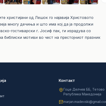
ите христијани од Лешок го најавија Христовото
ееја многу дечиња и што има кој да ја продолжи
ско-гостиварски г. Јосиф пак, ги израдува со
на библиски мотиви во чест на престојниот празник
ија
Контакт
Гоце Делчев ББ, Тетово
Република Македонија
лит
marjan.madevski@gmail.c