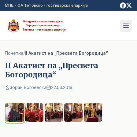
Прејди на главна содржина
МПЦ - ОА Тетовско - гостиварска епархија
Почетна
/
II Акатист на „Пресвета Богородица“
II Акатист на „Пресвета
Богородица“
Зоран Богоевски
22.03.2019
1
/ 5