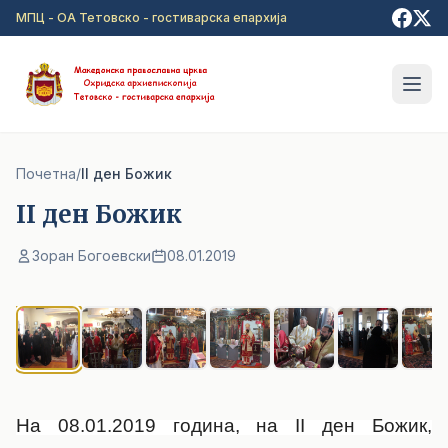
Прејди на главна содржина
МПЦ - ОА Тетовско - гостиварска епархија
Почетна
/
II ден Божик
II ден Божик
Зоран Богоевски
08.01.2019
1
/ 7
На 08.01.2019 година, на
II
ден Божик,