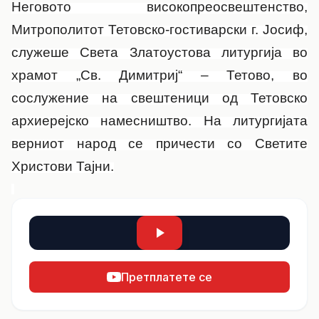
Неговото високопреосвештенство,
Митрополитот Тетовско-гостиварски г. Јосиф,
служеше Света Златоустова литургија во
храмот „Св. Димитриј“ – Тетово, во
сослужение на свештеници од Тетовско
архиерејско намесништво. На литургијата
верниот народ се причести со Светите
Христови Тајни.
Претплатете се