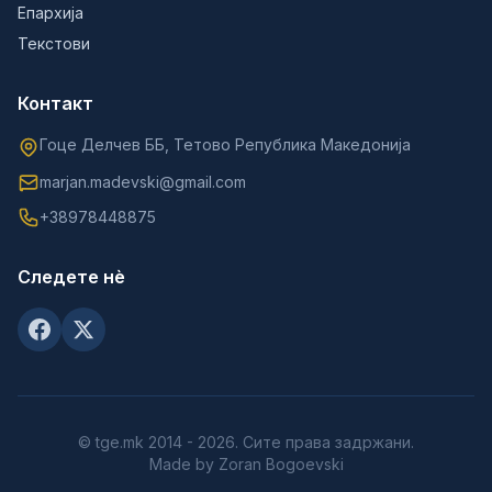
Епархија
Текстови
Контакт
Гоце Делчев ББ, Тетово Република Македонија
marjan.madevski@gmail.com
+38978448875
Следете нè
© tge.mk 2014 - 2026. Сите права задржани.
Made by Zoran Bogoevski