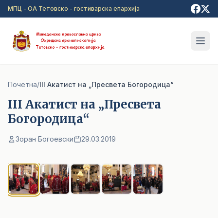
Прејди на главна содржина
МПЦ - ОА Тетовско - гостиварска епархија
Почетна
/
III Акатист на „Пресвета Богородица“
III Акатист на „Пресвета
Богородица“
Зоран Богоевски
29.03.2019
1
/ 5