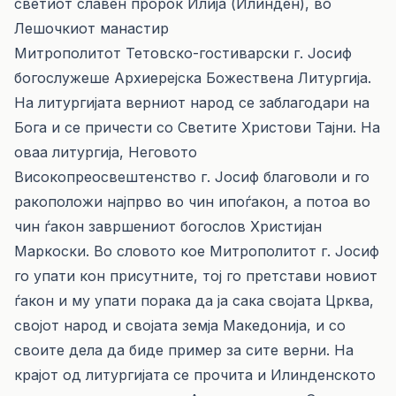
светиот славен пророк Илија (Илинден), во
Лешочкиот манастир
Митрополитот Тетовско-гостиварски г. Јосиф
богослужеше Архиерејска Божествена Литургија.
На литургијата верниот народ се заблагодари на
Бога и се причести со Светите Христови Тајни. На
оваа литургија, Неговото
Високопреосвештенство г. Јосиф благоволи и го
ракоположи најпрво во чин ипоѓакон, а потоа во
чин ѓакон завршениот богослов Христијан
Маркоски. Во словото кое Митрополитот г. Јосиф
го упати кон присутните, тој го претстави новиот
ѓакон и му упати порака да ја сака својата Црква,
својот народ и својата земја Македонија, и со
своите дела да биде пример за сите верни. На
крајот од литургијата се прочита и Илинденското