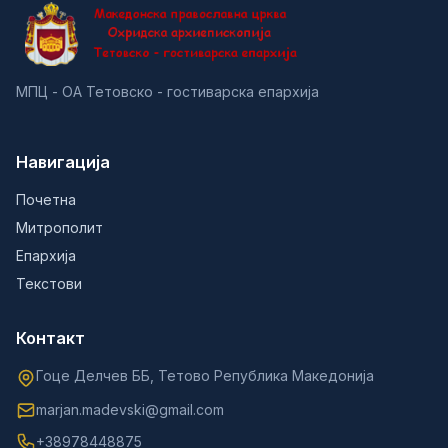
МПЦ - ОА Тетовско - гостиварска епархија
Навигација
Почетна
Митрополит
Епархија
Текстови
Контакт
Гоце Делчев ББ, Тетово Република Македонија
marjan.madevski@gmail.com
+38978448875