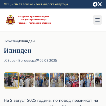
Прејди на главна содржина
МПЦ - ОА Тетовско - гостиварска епархија
Почетна
/
Илинден
Илинден
Зоран Богоевски
02.08.2025
1
/ 8
На 2 август 2025 година, по повод празникот на