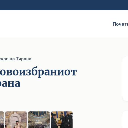
Почет
скоп на Тиранa
новоизбраниот
ранa
1
/ 8