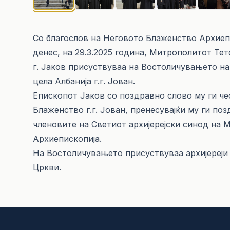
Со благослов на Неговото Блаженство Архиеп
денес, на 29.3.2025 година, Митрополитот Те
г. Јаков присуствуваа на Востоличувањето на
цела Албанија г.г. Јован.
Епископот Јаков со поздравно слово му ги ч
Блаженство г.г. Јован, пренесувајќи му ги по
членовите на Светиот архијерејски синод на
Архиепископија.
На Востоличувањето присуствуваа архијереји
Цркви.