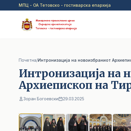
Прејди на главна содржина
МПЦ - ОА Тетовско - гостиварска епархија
Почетна
/
Интронизација на новоизбраниот Архиепи
Интронизација на 
Архиепископ на Ти
Зоран Богоевски
29.03.2025