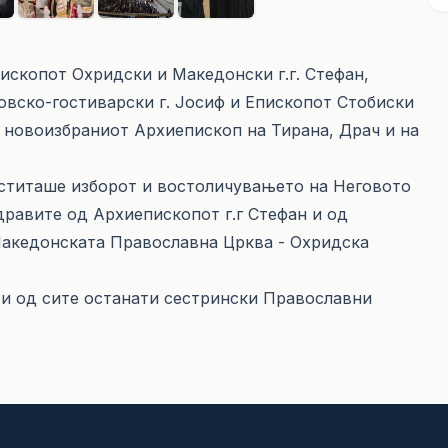
ископот Охридски и Македонски г.г. Стефан,
товско-гостиварски г. Јосиф и Епископoт Стобиски
 новоизбраниот Архиепископ на Тирана, Драч и на
еститаше изборот и востоличувањето на Неговото
здравите од Архиепископот г.г Стефан и од
 Македонската Православна Црква - Охридска
 и од сите останати сестрински Православни