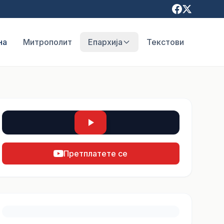
на
Митрополит
Епархија
Текстови
Претплатете се