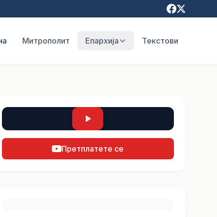
на
Митрополит
Епархија
Текстови
Претплатете се