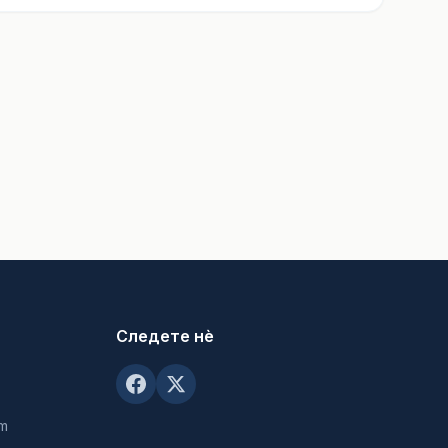
Следете нè
om