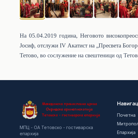
На
05.04
.2019 година, Неговото високопреос
Јосиф, отслужи
IV
Акатист на „Пресвета Бого
Тетово,
во сослужение на свештеници од Тетов
Навигац
Почетна
Митропо
МПЦ - ОА Тетовско - гостиварска
Епархија
епархија