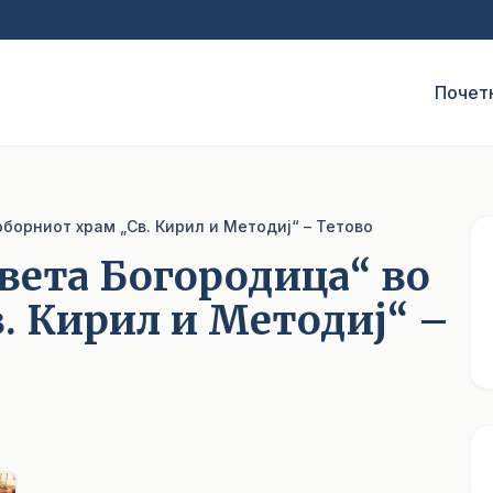
Почет
оборниот храм „Св. Кирил и Методиј“ – Тетово
света Богородица“ во
. Кирил и Методиј“ –
1
/ 5