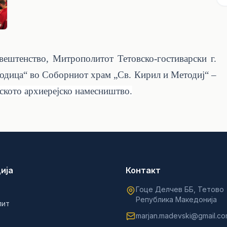
вештенство, Митрополитот Тетовско-гостиварски г.
родица“ во Соборниот храм „Св. Кирил и Методиј“ –
ското архиерејско намесништво.
ија
Контакт
Гоце Делчев ББ, Тетово
Република Македонија
лит
marjan.madevski@gmail.c