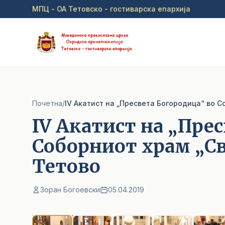
Прејди на главна содржина
МПЦ - ОА Тетовско - гостиварска епархија
Почетна
/
IV Акатист на „Пресвета Богородица“ во С
IV Акатист на „Пре
Соборниот храм „Св
Тетово
Зоран Богоевски
05.04.2019