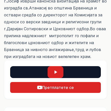
г.Јосиф изврши канонска визитација на храмот во
изградба св.Атанасиј во општина Брвеница и
оствари средба со директорот на Комисијата за
односи со верски заедници и религиозни групи
г.Даријан Сотировски и Црковниот одбор.Во оваа
прилика надлежниот митрополит го пофали и
благослови црковниот одбор и жителите на
Брвеница за нивното ангажирање,труд и лубов
при изградбата на новиот велелепен храм.
Претплатете се