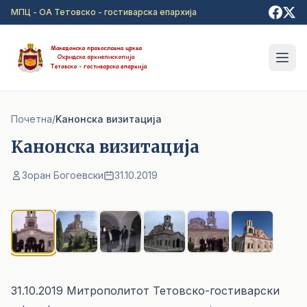
Прејди на главна содржина
МПЦ - ОА Тетовско - гостиварска епархија
Почетна
/
Kанонска визитација
Kанонска визитација
Зоран Богоевски
31.10.2019
1
/ 6
31.10.2019 Митрополитот Тетовско-гостиварски