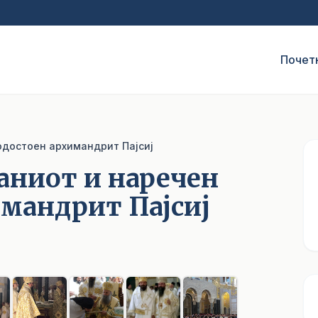
Почет
одостоен архимандрит Пајсиј
аниот и наречен
мандрит Пајсиј
1
/ 9