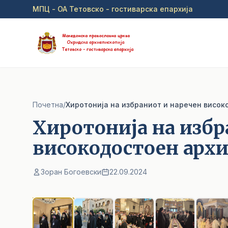
Прејди на главна содржина
МПЦ - ОА Тетовско - гостиварска епархија
Почетна
/
Хиротонија на избраниот и наречен висок
Хиротонија на избр
високодостоен архи
Зоран Богоевски
22.09.2024