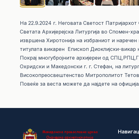
На 22.9.2024 г. Неговата Светост Патријархот
Светата Архијерејска Литургија во Спомен-хра
извршена Хиротонија на избраниот и наречен в
титулата викарен Епископ Диоклијски-викар
Покрај многубројните архијереи од СПЦ,РПЦ,
Охридски и Македонски г. г. Стефан, на литу
Високопреосвештенство Митрополитот Тетов
Повеќе за веста можете да најдете на официјал
Навигац