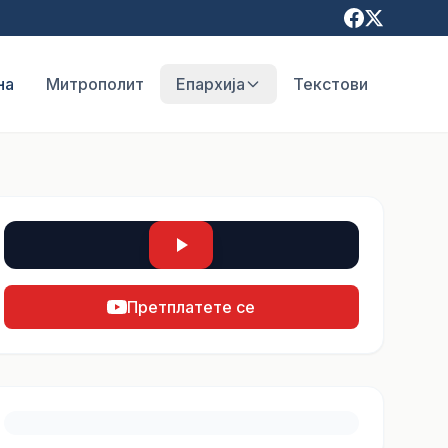
на
Митрополит
Епархија
Текстови
Претплатете се