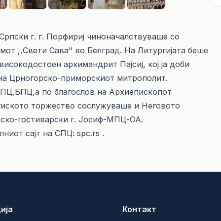
 Српски г. г. Порфириј чиноначалствуваше со
мот ,,Свети Сава" во Белград. На Литургијата беше
исокодостоен архимандрит Пајсиј, кој ја доби
 на Црногорско-приморскиот митрополит.
ГПЦ,БПЦ,а по благослов на Архиепископот
ргиското торжество сослужуваше и Неговото
ско-гостиварски г. Јосиф-МПЦ-ОА.
ниот сајт на СПЦ: spc.rs .
ија
Контакт