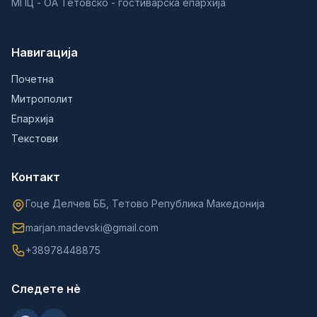
МПЦ - ОА Тетовско - гостиварска епархија
Навигација
Почетна
Митрополит
Епархија
Текстови
Контакт
Гоце Делчев ББ, Тетово Република Македонија
marjan.madevski@gmail.com
+38978448875
Следете нè