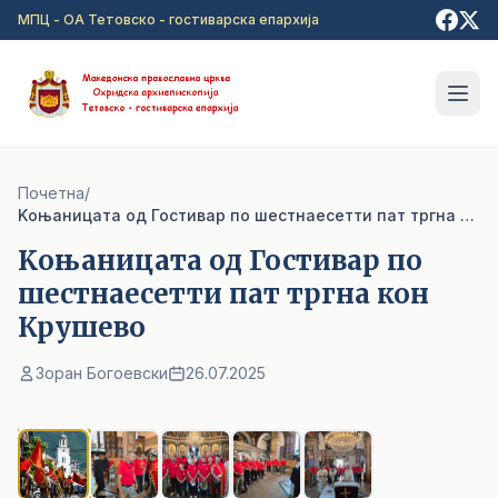
Прејди на главна содржина
МПЦ - ОА Тетовско - гостиварска епархија
Почетна
/
Kоњаницата од Гостивар по шестнаесетти пат тргна кон Крушево
Kоњаницата од Гостивар по
шестнаесетти пат тргна кон
Крушево
Зоран Богоевски
26.07.2025
1
/ 5