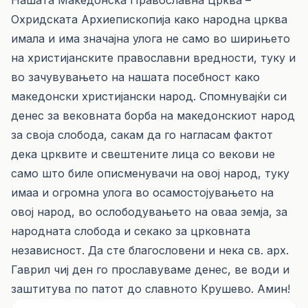
Нашата Македонска Православна Црква –
Охридската Архиепископија како народна црква
имала и има значајна улога не само во ширињето
на христијанските православни вредности, туку и
во зачувувањето на нашата посебност како
македонски христијански народ. Спомнувајќи си
денес за вековната борба на македонскиот народ
за своја слобода, сакам да го нагласам фактот
дека црквите и свештените лица со векови не
само што биле описменувачи на овој народ, туку
имаа и огромна улога во осамостојувањето на
овој народ, во ослободувањето на оваа земја, за
народната слобода и секако за црковната
независност. Да сте благословени и нека св. арх.
Гаврил чиј ден го прославуваме денес, ве води и
заштитува по патот до славното Крушево. Амин!