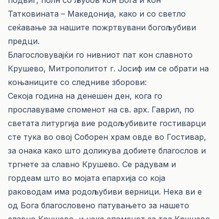
подвиг, полн со љубов кон Бога и кон
Татковината – Македонија, како и со светло
сеќавање за нашите пожртвувани богољубиви
предци.
Благословувајќи го нивниот пат кон славното
Крушево, Митрополитот г. Јосиф им се обрати на
коњаниците со следниве зборови:
Секоја година на денешен ден, кога го
прославуваме споменот на св. арх. Гаврил, по
светата литургија вие родољубивите гостиварци
сте тука во овој Соборен храм овде во Гостивар,
за онака како што доликува добиете благослов и
тргнете за славно Крушево. Се радувам и
гордеам што во мојата епархија со која
раководам има родољубиви верници. Нека ви е
од Бога благословено патувањето за нашето