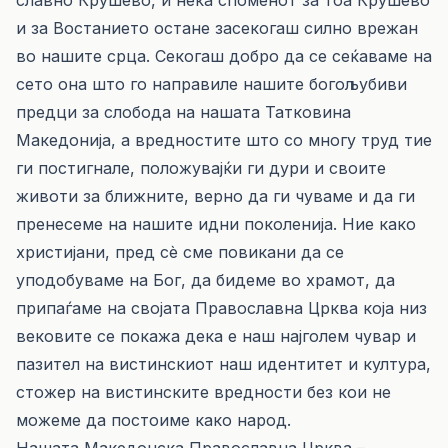
славно Крушево, и нека споменот за тоа Крушево
и за Востанието остане засекогаш силно врежан
во нашите срца. Секогаш добро да се сеќаваме на
сето она што го направиле нашите богољубиви
предци за слобода на нашата Татковина
Македонија, а вредностите што со многу труд тие
ги постигнале, положувајќи ги дури и своите
животи за ближните, верно да ги чуваме и да ги
пренесеме на нашите идни поколенија. Ние како
христијани, пред сѐ сме повикани да се
уподобуваме на Бог, да бидеме во храмот, да
припаѓаме на својата Православна Црква која низ
вековите се покажа дека е наш најголем чувар и
пазител на вистинскиот наш идентитет и култура,
стожер на вистинските вредности без кои не
можеме да постоиме како народ.