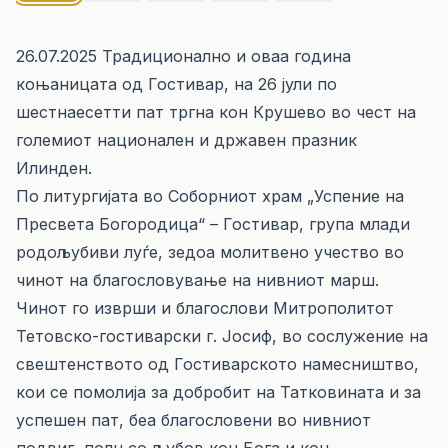
26.07.2025 Традиционално и оваа година
коњаницата од Гостивар, на 26 јули по
шестнаесетти пат тргна кон Крушево во чест на
големиот национален и државен празник
Илинден.
По литургијата во Соборниот храм „Успение на
Пресвета Богородица“ – Гостивар, група млади
родољубиви луѓе, зедоа молитвено учество во
чинот на благословување на нивниот марш.
Чинот го изврши и благослови Митрополитот
Тетовско-гостиварски г. Јосиф, во сослужение на
свештенството од Гостиварското намесништво,
кои се помолија за добробит на Татковината и за
успешен пат, беа благословени во нивниот