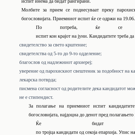
испит инема да бидат рангирани.
Молбите за прием се поднесуваат преку парохис
богословијата. Приемниот испит ќе се одржи на 19.06.20
По потреба, ќе се с
испит кон крајот на јуни. Кандидатите треба д
свидетелство за свето крштение;
свидетелства од 5-то до 9-то одделение;
благослов од надлежниот архиереј;
уверение од парохискиот свештеник за подобност на к
лекарска потврда;
писмена согласност од родителите дека кандидатот мож
не е стипендист.
За полагање на приемниот испит кандидатите
богословијата, најдоцна до денот пред полагањето
Ќе бидат при
по тројца кандидати од секоја епархија. Упис 