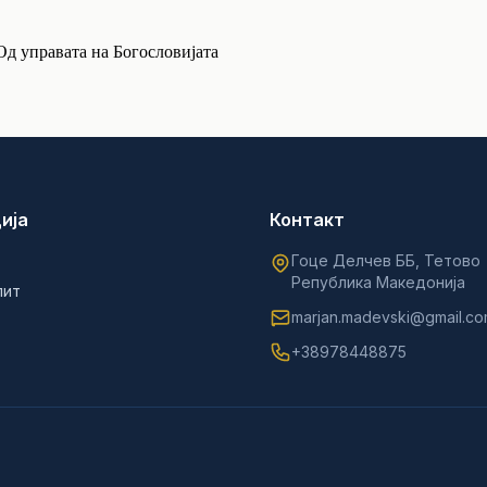
Од управата на Богословијата
ија
Контакт
Гоце Делчев ББ, Тетово
Република Македонија
лит
marjan.madevski@gmail.c
+38978448875