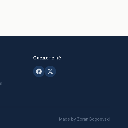
Следете нè
om
Made by Zoran Bogoevski