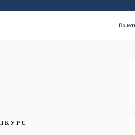
Почет
Н К У Р С