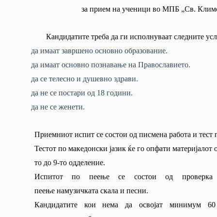
за прием на ученици во МПБ „Св. Климе
Кандидатите треба да ги исполнуваат следните усл
да имаат завршено основно образование.
да имаат основно познавање на Православието.
да се телесно и душевно здрави.
да не се постари од 18 години.
да не се женети.
Приемниот испит се состои од писмена работа и тест 
Тестот по македонски јазик ќе го опфати материјалот о
то до 9-то одделение.
Испитот по пеење се состои од проверка 
пеење намузичката скала и песни.
Кандидатите кои нема да освојат минимум 60