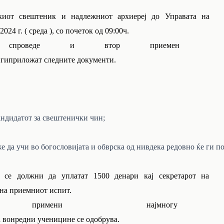
киот свештеник и надлежниот архиереј до Управата на
24 г. ( среда ), со почеток од 09:00ч.
проведе и втор приемен
а гиприложат следните документи.
андидатот за свештенички чин;
е да учи во богословијата и обврска од нивдека редовно ќе ги
 се должни да уплатат 1500 денари кај секретарот на
 на приемниот испит.
мени најмногу
на вонредни ученицине се одобрува.