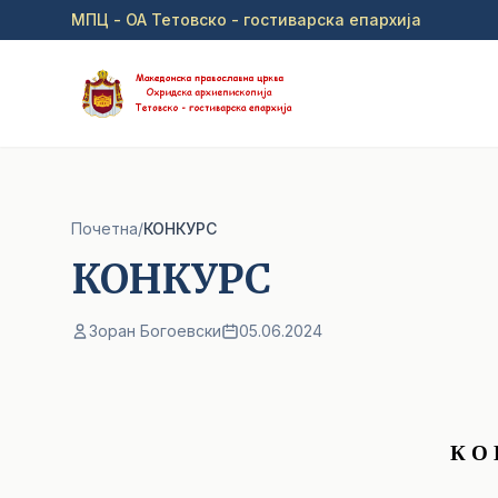
Прејди на главна содржина
МПЦ - ОА Тетовско - гостиварска епархија
Почетна
/
КОНКУРС
КОНКУРС
Зоран Богоевски
05.06.2024
К О 