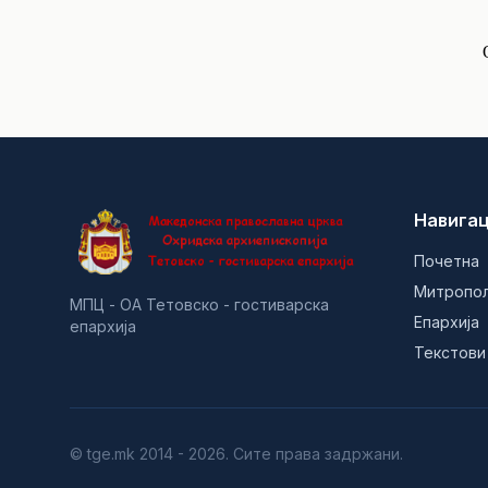
Навигац
Почетна
Митропо
МПЦ - ОА Тетовско - гостиварска
Епархија
епархија
Текстови
© tge.mk 2014 - 2026. Сите права задржани.