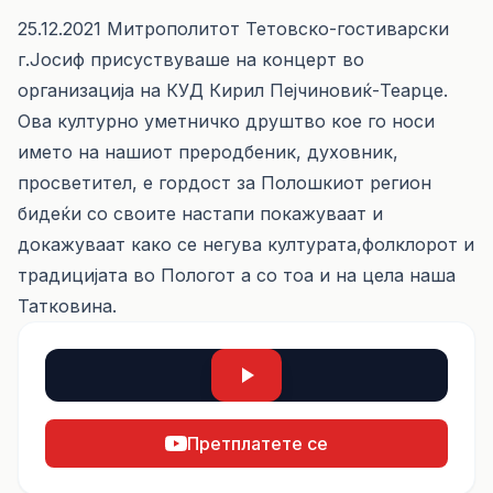
25.12.2021 Митрополитот Тетовско-гостиварски
г.Јосиф присуствуваше на концерт во
организација на КУД Кирил Пејчиновиќ-Теарце.
Ова културно уметничко друштво кое го носи
името на нашиот преродбеник, духовник,
просветител, е гордост за Полошкиот регион
бидеќи со своите настапи покажуваат и
докажуваат како се негува културата,фолклорот и
традицијата во Пологот а со тоа и на цела наша
Татковина.
Претплатете се