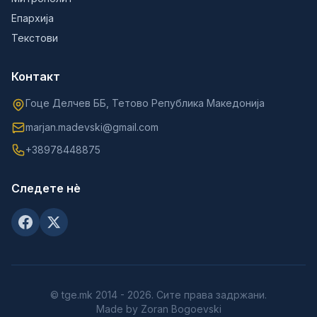
Епархија
Текстови
Контакт
Гоце Делчев ББ, Тетово Република Македонија
marjan.madevski@gmail.com
+38978448875
Следете нè
© tge.mk 2014 - 2026. Сите права задржани.
Made by Zoran Bogoevski