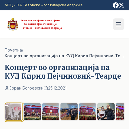
Прејди на главна содржина
МПЦ - ОА Тетовско - гостиварска епархија
Почетна
/
Kонцерт во организација на КУД Кирил Пејчиновиќ-Теарце
Kонцерт во организација на
КУД Кирил Пејчиновиќ-Теарце
Зоран Богоевски
25.12.2021
1
/ 7