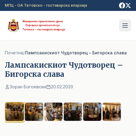
Прејди на главна содржина
МПЦ - ОА Тетовско - гостиварска епархија
Почетна
/
Лампсакискиот Чудотворец – Бигорска слава
Лампсакискиот Чудотворец –
Бигорска слава
Зоран Богоевски
20.02.2020
1
/ 6