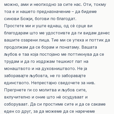
можно, ами и неопходно за сите нас. Оти, токму
тоа е и нашето предназначение – да бидеме
синови Божји, богови по благодат.
Простете ми и уште еднаш, од сѐ срце ви
благодарам што ме удостоивте да ги видам денес
вашите озарени лица. Тие ми се утеха и поттик да
продолжам да се борам и понатаму. Вашата
љубов е таа која постојано ме поттикнува да се
трудам и да го издржам тешкиот пат на
монаштвото и на духовништвото. Не ја
заборавајте љубовта, не го заборавајте
единството. Непрестајно сведочете за нив.
Прегрнете ги со молитва и љубов сите,
вклучително и оние што нѐ осудуваат и
озборуваат. Да си простиме сите и да се сакаме
еден со друг, за да можеме да се наречеме