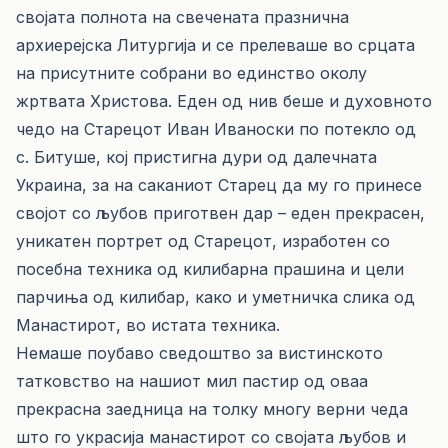
својата полнота на свечената празнична
архиерејска Литургија и се прелеваше во срцата
на присутните собрани во единство околу
жртвата Христова. Еден од нив беше и духовното
чедо на Старецот Иван Иваноски по потекло од
с. Битуше, кој пристигна дури од далечната
Украина, за на саканиот Старец да му го принесе
својот со љубов приготвен дар – еден прекрасен,
уникатен портрет од Старецот, изработен со
посебна техника од килибарна прашина и цели
парчиња од килибар, како и уметничка слика од
Манастирот, во истата техника.
Немаше поубаво сведоштво за вистинското
татковство на нашиот мил пастир од оваа
прекрасна заедница на толку многу верни чеда
што го украсија манастирот со својата љубов и