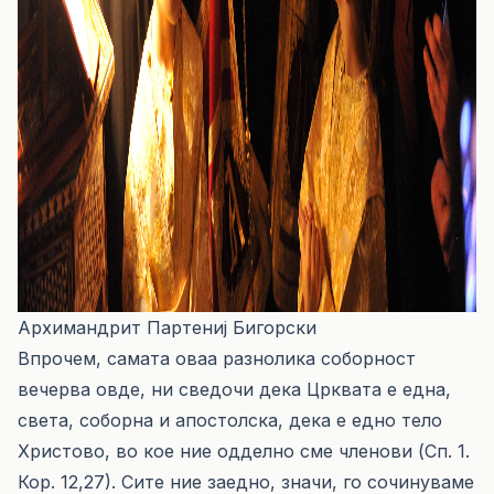
Архимандрит Партениј Бигорски
Впрочем, самата оваа разнолика соборност
вечерва овде, ни сведочи дека Црквата е една,
света, соборна и апостолска, дека е едно тело
Христово, во кое ние одделно сме членови (Сп. 1.
Кор. 12,27). Сите ние заедно, значи, го сочинуваме