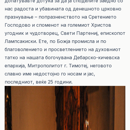
допатувавте дотука за да ја споделите заедно со
нас радоста и убавината од денешното црковно
празнување – попразненството на Сретението
Господово и споменот на големиот Христов
угодник и чудотворец, Свети Партениј, епископот
Лампсакиски. Ете, по Божја промисла и по
благоволението и просветлението на духовниот
татко на нашата богочувана Дебарско-кичевска
епархија, Митрополитот г. Тимотеј, неговото
славно име недостојно го носам и јас,
последниот, веќе 25 години.