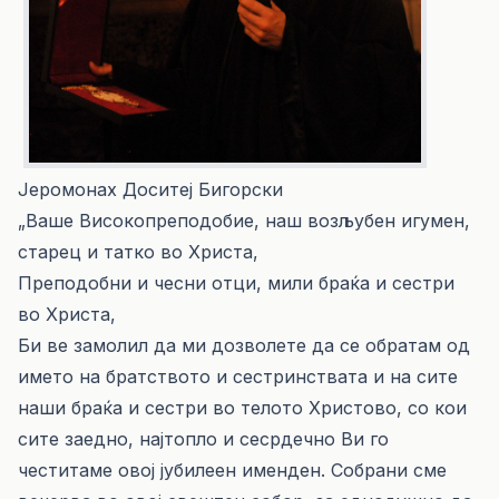
Јеромонах Доситеј Бигорски
„Ваше Високопреподобие, наш возљубен игумен,
старец и татко во Христа,
Преподобни и чесни отци, мили браќа и сестри
во Христа,
Би ве замолил да ми дозволете да се обратам од
името на братството и сестринствата и на сите
наши браќа и сестри во телото Христово, со кои
сите заедно, најтопло и сесрдечно Ви го
честитаме овој јубилеен именден. Собрани сме