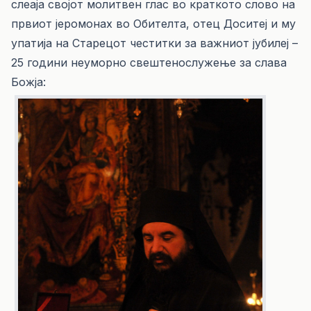
слеаја својот молитвен глас во краткото слово на
првиот јеромонах во Обителта, отец Доситеј и му
упатија на Старецот честитки за важниот јубилеј –
25 години неуморно свештенослужење за слава
Божја: