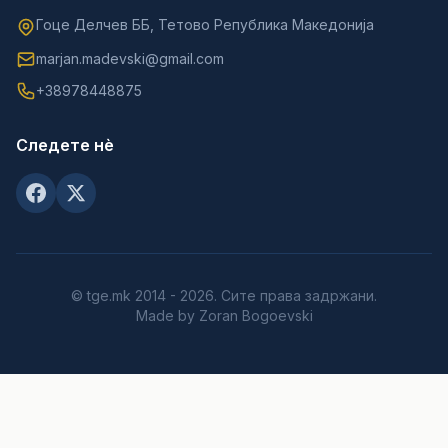
Гоце Делчев ББ, Тетово Република Македонија
marjan.madevski@gmail.com
+38978448875
Следете нè
© tge.mk 2014 - 2026. Сите права задржани.
Made by Zoran Bogoevski