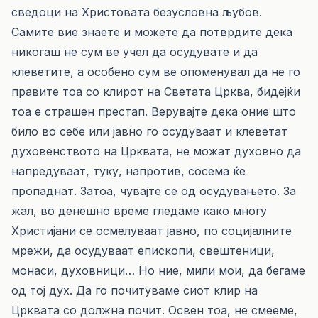
сведоци на Христовата безусловна љубов.
Самите вие знаете и можете да потврдите дека
никогаш не сум ве учел да осудувате и да
клеветите, а особено сум ве опоменувал да не го
правите тоа со клирот на Светата Црква, бидејќи
тоа е страшен престап. Верувајте дека оние што
било во себе или јавно го осудуваат и клеветат
духовенството на Црквата, не можат духовно да
напредуваат, туку, напротив, сосема ќе
пропаднат. Затоа, чувајте се од осудувањето. За
жал, во денешно време гледаме како многу
Христијани се осмелуваат јавно, по социјалните
мрежи, да осудуваат епископи, свештеници,
монаси, духовници… Но ние, мили мои, да бегаме
од тој дух. Да го почитуваме сиот клир на
Црквата со должна почит. Освен тоа, не смееме,