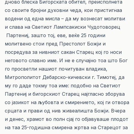
дново блеска Бигорската обител, преисполнета
со своите бројни духовни чеда, кои пристигнаа
водени од една мисла – да му вознесат молитви
и слава на Светиот Лампсакиски Чудотоворец
Партениј, зашто тој, еве, веќе 25 години
молитвено стои пред Престолот Божји и
посредува за нивниот сакан Старец кој го носи
неговото славно име. И не е случајно тоа што Бог
го просветли нашиот почитуван владика,
Митрополитот Дебарско-кичевски г. Тимотеј, да
му го даде токму тоа име: подобно на Светиот
Партениј и бигорскиот Старец најгласно зборува
со јазикот на љубовта и смирението, кој ги отвора
срцата и прави од нив живеалишта Божји. Вчера
и денес, храмот во полн сјај го објавуваше плодот
на таа 25-годишна смирена жртва на Старецот за