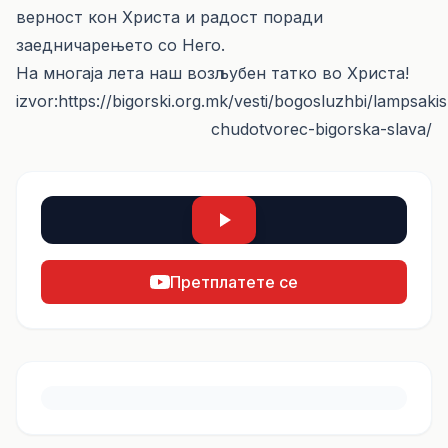
верност кон Христа и радост поради
заедничарењето со Него.
На многаја лета наш возљубен татко во Христа!
izvor:
https://bigorski.org.mk/vesti/bogosluzhbi/lampsakis
chudotvorec-bigorska-slava/
Претплатете се