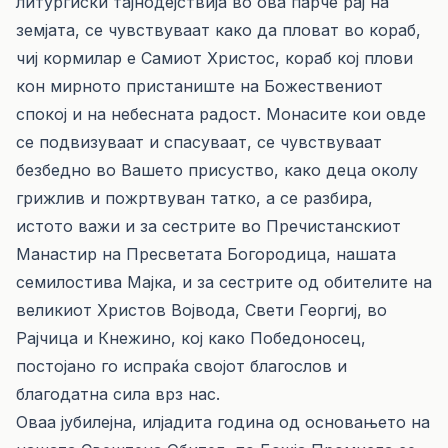
литургиски тајнодејствија во ова парче рај на
земјата, се чувствуваат како да пловат во кораб,
чиј кормилар е Самиот Христос, кораб кој плови
кон мирното пристаниште на Божествениот
спокој и на небесната радост. Монасите кои овде
се подвизуваат и спасуваат, се чувствуваат
безбедно во Вашето присуство, како деца околу
грижлив и пожртвуван татко, а се разбира,
истото важи и за сестрите во Пречистанскиот
Манастир на Пресветата Богородица, нашата
семилостива Мајка, и за сестрите од обителите на
великиот Христов Војвода, Свети Георгиј, во
Рајчица и Кнежино, кој како Победоносец,
постојано го испраќа својот благослов и
благодатна сила врз нас.
Оваа јубилејна, илјадита година од основањето на