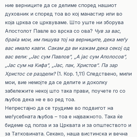
ние верниците да се делиме според нашиот
духовник и според тоа во кој манастир или во
која црква се црквуваме. Што уште ни зборува
Апостолот Павле во врска со ова?
Чув за вас,
браќа мои, им пишува тој на верниците, дека меѓу
вас имало кавги. Сакам да ви кажам дека секој од
вас вели: „Јас сум Павлов“, „А јас сум Аполосов“,
„Јас сум на Кифа“, „Јас, пак, Христов“. Па зар
Христос се раздели?
(1. Кор. 1,11) Следствено, мили
мои, вие немојте да се делите и доколку
забележите некој што така прави, поучете го со
љубов дека не е во ред тоа.
Непрестајно да се трудиме во подвигот на
меѓусебната љубов – тоа е најважното. Така ќе
бидеме од полза и за Црквата и за општеството и
за Татковината. Секако, наша вистинска и вечна