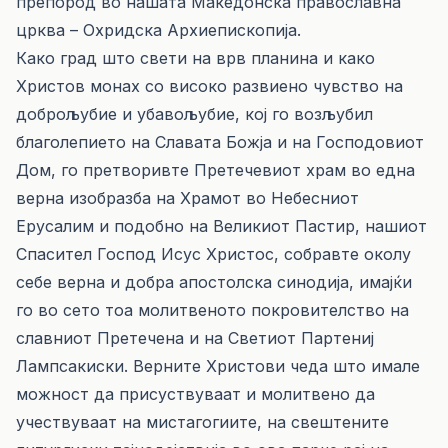
препород во нашата Македонска православна
црква – Охридска Архиепископија.
Како град што свети на врв планина и како
Христов монах со високо развиено чувство на
доброљубие и убавољубие, кој го возљубил
благолепието на Славата Божја и на Господовиот
Дом, го претворивте Претечевиот храм во една
верна изобразба на Храмот во Небесниот
Ерусалим и подобно на Великиот Пастир, нашиот
Спасител Господ Исус Христос, собравте околу
себе верна и добра апостолска синодија, имајќи
го во сето тоа молитвеното покровителство на
славниот Претечена и на Светиот Партениј
Лампсакиски. Верните Христови чеда што имале
можност да присуствуваат и молитвено да
учествуваат на мистагогиите, на свештените