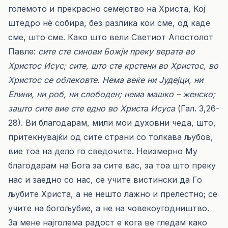
големото и прекрасно семејство на Христа, Кој
штедро нѐ собира, без разлика кои сме, од каде
сме, што сме. Како што вели Светиот Апостолот
Павле:
сите сте синови Божји преку верата во
Христос Исус; сите, што сте крстени во Христос, во
Христос се облековте. Нема веќе ни Јудејци, ни
Елини, ни роб, ни слободен; нема машко – женско;
зашто сите вие сте едно во Христа Исуса
(Гал. 3,26-
28). Ви благодарам, мили мои духовни чеда, што,
притекнувајќи од сите страни со толкава љубов,
вие тоа на дело го сведочите. Неизмерно Му
благодарам на Бога за сите вас, за тоа што преку
нас и заедно со нас, се учите вистински да Го
љубите Христа, а не нешто лажно и прелестно; се
учите на богољубие, а не на човекоугодништво.
За мене најголема радост е кога ве гледам како