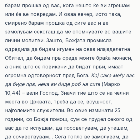
барам прошка од вас, кога нешто ќе ви згрешам
или ќе ве повредам. И оваа вечер, исто така,
смирено барам прошка од сите вас и ве
замолувам секогаш да ме спомнувате во вашите
лични молитви. Зашто, Божјата промисла
одредила да бидам игумен на оваа илајаделетна
Обител, да бидам прв среде моите браќа монаси,
а оние што се повикани да бидат први, имаат
огромна одговорност пред Бога.
Кој сака меѓу вас
да биде прв, нека ви биде роб на сите
(Марко
10,44) – вели Господ. Значи тие што се на челни
места во Црквата, треба да се, всушност,
најголемите служители. Во овие изминати 25
години, со Божја помош, сум се трудел секого од
вас да го ислушам, да посоветувам, да утешам,
да сочувствувам… Сега топло ве замолувам, да