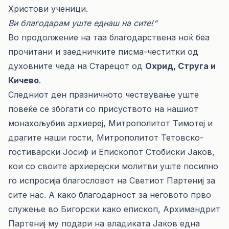
Христови ученици.
Ви благодарам уште еднаш на сите!“
Во продолжение на таа благодарствена ноќ беа
прочитани и заедничките писма-честитки од
духовните чеда на Старецот од
Охрид, Струга и
Кичево
.
Следниот ден празничното чествување уште
повеќе се збогати со присуството на нашиот
монахољубив архиереј, Митрополитот Тимотеј и
драгите наши гости, Митрополитот Тетовско-
гостиварски Јосиф и Епископот Стобиски Јаков,
кои со своите архиерејски молитви уште посилно
го испросија благословот на Светиот Партениј за
сите нас. А како благодарност за неговото прво
служење во Бигорски како епископ, Архимандрит
Партениј му подари на владиката Јаков една