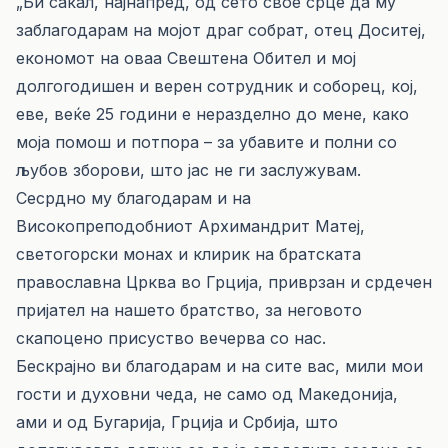
„Би сакал, најнапред, од сето свое срце да му
заблагодарам на мојот драг собрат, отец Доситеј,
економот на оваа Свештена Обител и мој
долгогодишен и верен сотрудник и соборец, кој,
еве, веќе 25 години е неразделно до мене, како
моја помош и потпора – за убавите и полни со
љубов зборови, што јас не ги заслужувам.
Сесрдно му благодарам и на
Високопреподобниот Архимандрит Матеј,
светогорски монах и клирик на братската
православна Црква во Грција, приврзан и срдечен
пријател на нашето братство, за неговото
скапоцено присуство вечерва со нас.
Бескрајно ви благодарам и на сите вас, мили мои
гости и духовни чеда, не само од Македонија,
ами и од Бугарија, Грција и Србија, што