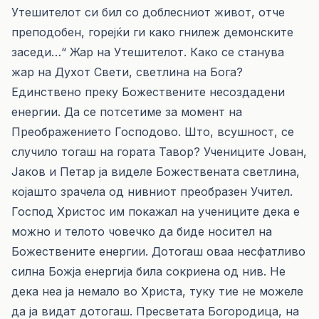
Утешителот си бил со доблесниот живот, отче
преподобен, горејќи ги како гнилеж демонските
заседи…“ Жар на Утешителот. Како се станува
жар на Духот Свети, светлина на Бога?
Единствено преку Божествените несоздадени
енергии. Да се потсетиме за момент на
Преображението Господово. Што, всушност, се
случило тогаш на гората Тавор? Учениците Јован,
Јаков и Петар ја виделе Божествената светлина,
којашто зрачела од нивниот преобразен Учител.
Господ Христос им покажал на учениците дека е
можно и телото човечко да биде носител на
Божествените енергии. Дотогаш оваа несфатливо
силна Божја енергија била сокриена од нив. Не
дека неа ја немало во Христа, туку тие не можеле
да ја видат дотогаш. Пресветата Богородица, на