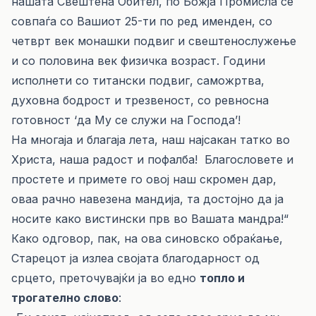
нашата Свештена Обител, по Божја Промисла се
совпаѓа со Вашиот 25-ти по ред именден, со
четврт век монашки подвиг и свештенослужење
и со половина век физичка возраст. Години
исполнети со титански подвиг, саможртва,
духовна бодрост и трезвеност, со ревносна
готовност ‘да Му се служи на Господа’!
На многаја и благаја лета, наш најсакан татко во
Христа, наша радост и пофалба! Благословете и
простете и примете го овој наш скромен дар,
оваа рачно навезена мандија, та достојно да ја
носите како вистински прв во Вашата мандра!“
Како одговор, пак, на ова синовско обраќање,
Старецот ја излеа својата благодарност од
срцето, преточувајќи ја во едно
топло и
трогателно слово
: