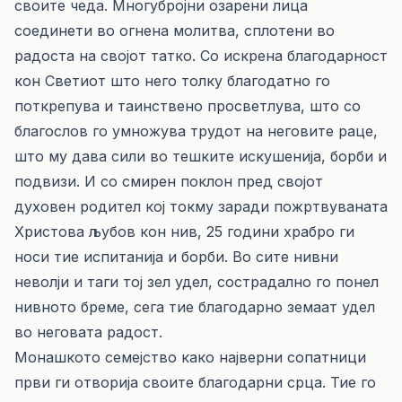
своите чеда. Многубројни озарени лица
соединети во огнена молитва, сплотени во
радоста на својот татко. Со искрена благодарност
кон Светиот што него толку благодатно го
поткрепува и таинствено просветлува, што со
благослов го умножува трудот на неговите раце,
што му дава сили во тешките искушенија, борби и
подвизи. И со смирен поклон пред својот
духовен родител кој токму заради пожртвуваната
Христова љубов кон нив, 25 години храбро ги
носи тие испитанија и борби. Во сите нивни
неволји и таги тој зел удел, сострадално го понел
нивното бреме, сега тие благодарно земаат удел
во неговата радост.
Монашкото семејство како најверни сопатници
први ги отворија своите благодарни срца. Тие го