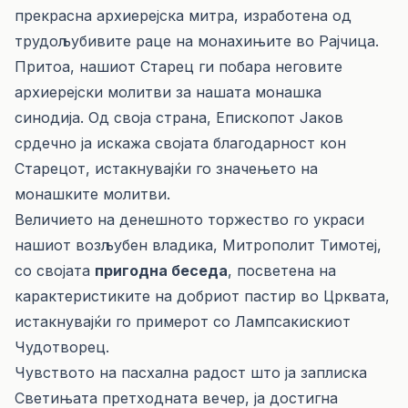
прекрасна архиерејска митра, изработена од
трудољубивите раце на монахињите во Рајчица.
Притоа, нашиот Старец ги побара неговите
архиерејски молитви за нашата монашка
синодија. Од своја страна, Епископот Јаков
срдечно ја искажа својата благодарност кон
Старецот, истакнувајќи го значењето на
монашките молитви.
Величието на денешното торжество го украси
нашиот возљубен владика, Митрополит Тимотеј,
со својата
пригодна беседа
, посветена на
карактеристиките на добриот пастир во Црквата,
истакнувајќи го примерот со Лампсакискиот
Чудотворец.
Чувството на пасхална радост што ја заплиска
Светињата претходната вечер, ја достигна