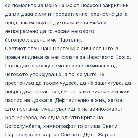
се помолите за мене на мојот небесен закрилник,
да ми дава сили и просветление, ревносно да ја
продолжам мојата духовничка служба и
непосрамено да го носам неговото
богопрославено име Партениј.
Светиот отец наш Партениј е личност што ја
прави видлива за нас силата за Царството Божјо.
Погледнете колку само векови поминале од
неговото упокојување, а тој сѐ уште не
престанува да твори чудеса, да нѐ заштитува, да
посредува за нас пред Бога, како вистински жив
пастир на Црквата. Дејствително е жив, затоа
што постанал сместувалиште на вечноживиот
Бог. Вечерва, во една од стихирите на
Богослужбата, химнографот го опиша Свети
Партениј како жар на Светиот Дух: „Жар на