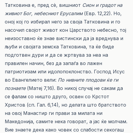
Татковина е, пред сѐ, вишниот
Сион и градот на
живиот Бог, небесниот Ерусалим
(Евр. 12,22). Но,
оној кој го избирал него за своја Татковина и го
насочил својот живот кон Царството небесно, тој
неизоставно ќе знае вистински да ја вреднува и
љуби и својата земска Татковина, та ќе биде
подготвен дури и да се жртвува за неа на
правилен начин, без да запаѓа во лажен
патриотизам или идолопоклонство. Господ Исус
во Евангелието вели:
По нивните плодови ќе ги
познаете
(Матеј 7,16). Во никој случај не сакам да
се фалам со ништо друго, освен со Крстот
Христов (сп. Гал. 6,14), но делата што братството
на овој Манастир ги прави за милата ни
Македонија, самите нека говорат, а јас ќе молчам.
Вие знаете дека како човек со слабости секогаш