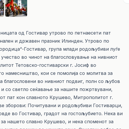
аницата од Гостивар утрово по петнаесети пат
онален и државен празник Илинден. Утрово по
городица“-Гостивар, група млади родољубиви луѓе
 учество во чинот на благословување на нивниот
литот Тетовско-гостиварски г. Јосиф во
о намесништво, кои се помолија со молитва за
еа благословени во нивниот подвиг, полн со љубов
о и со светло сеќавање за нашите пожртвувани,
от пат кон славното Крушево, Митрополитот г.
ве зборови: Почитувани и родољубиви Гостиварци,
овде во Гостивар, градот на гостољубието. Нека ви
 за нашето славно Крушево, и нека споменот за