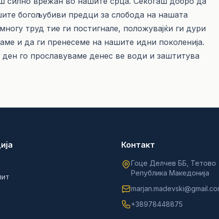
аш силно врежан во нашите срца. Секогаш добро да
шите богољубиви предци за слобода на нашата
многу труд тие ги постигнале, положувајќи ги дури
аме и да ги пренесеме на нашите идни поколенија.
иј ден го прославуваме денес ве води и заштитува
ија
Контакт
Гоце Делчев ББ, Тетово
Република Македонија
лит
marjan.madevski@gmail.c
+38978448875