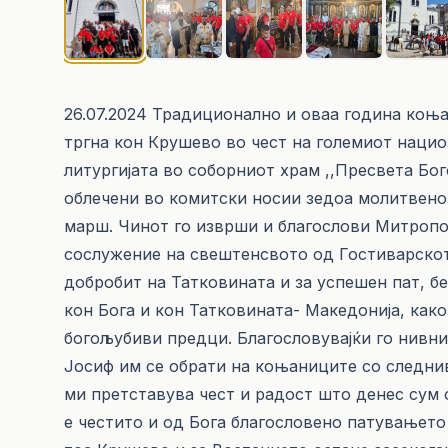
26.07.2024 Традиционално и оваа година коњ
тргна кон Крушево во чест на големиот наци
литургијата во соборниот храм ,,Пресвета Бо
облечени во комитски носии зедоа молитвено
марш. Чинот го изврши и благослови Митропо
сослужение на свештенсвото од Гостиварскот
добробит на Татковината и за успешен пат, б
кон Бога и кон Татковината- Македонија, как
богољубиви предци. Благословувајќи го нивни
Јосиф им се обрати на коњаниците со следни
ми претставува чест и радост што денес сум 
е честито и од Бога благословено патувањето