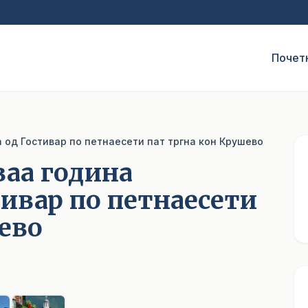
Почет
од Гостивар по петнаесети пат тргна кон Крушево
ваа година
ивар по петнаесети
ево
1
/ 6