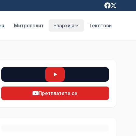
на
Митрополит
Епархија
Текстови
Претплатете се