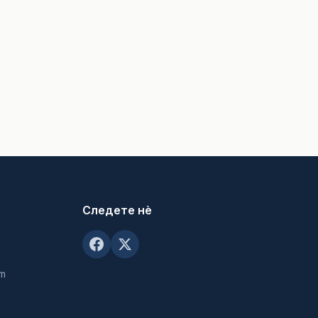
Следете нè
om