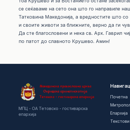
тоа Крушево и за Востанието остане засеког
се сеќаваме на сето она што го направиле на
Татковина Македонија, а вредностите што со 
и своите животи за ближните, верно да ги чув
Да сте благословени и нека св. Арх. Гаврил ч
по патот до славното Крушево. Амин!
Навигац
Почетна
Митропо
МПЦ - ОА Тетовско - гостиварска
Епархија
епархија
Текстови