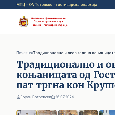
Прејди на главна содржина
МПЦ - ОА Тетовско - гостиварска епархија
Почетна
/
Традиционално и оваа година коњаницата 
Традиционално и о
коњаницата од Гост
пат тргна кон Круш
Зоран Богоевски
26.07.2024