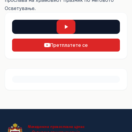
прослава на храмовиот празник по неговото
Осветување.
Претплатете се