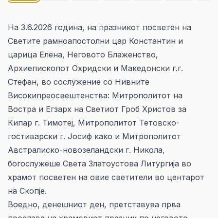
На 3.6.2026 година, на празникот посветен на
Светите рамноапостолни цар Константин и
царица Елена, Неговото Блаженство,
Архиепископот Охридски и Македонски г.г.
Стефан, во сослужение со Нивните
Високипреосвештенства: Митрополитот на
Востра и Егзарх на Светиот Гроб Христов за
Кипар г. Тимотеј, Митрополитот Тетовско-
гостиварски г. Јосиф како и Митрополитот
Австралиско-новозеландски г. Никола,
богослужеше Света Златоустова Литургија во
храмот посветен на овие светители во центарот
на Скопје.
Воедно, денешниот ден, претставува прва