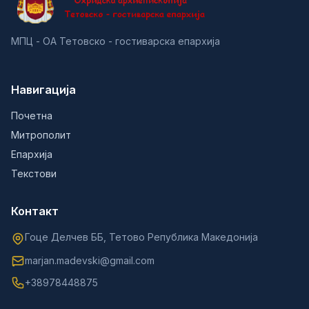
МПЦ - ОА Тетовско - гостиварска епархија
Навигација
Почетна
Митрополит
Епархија
Текстови
Контакт
Гоце Делчев ББ, Тетово Република Македонија
marjan.madevski@gmail.com
+38978448875