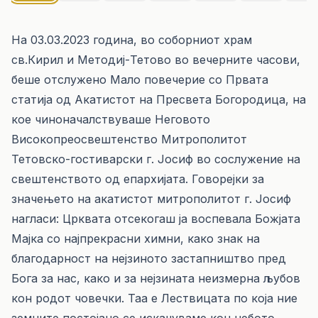
На 03.03.2023 година, во соборниот храм
св.Кирил и Методиј-Тетово во вечерните часови,
беше отслужено Мало повечерие со Првата
статија од Акатистот на Пресвета Богородица, на
кое чиноначалствуваше Неговото
Високопреосвештенство Митрополитот
Тетовско-гостиварски г. Јосиф во сослужение на
свештенството од епархијата. Говорејки за
значењето на акатистот митрополитот г. Јосиф
нагласи: Црквата отсекогаш ја воспевала Божјата
Мајка со најпрекрасни химни, како знак на
благодарност на нејзиното застапништво пред
Бога за нас, како и за нејзината неизмерна љубов
кон родот човечки. Таа е Лествицата по која ние