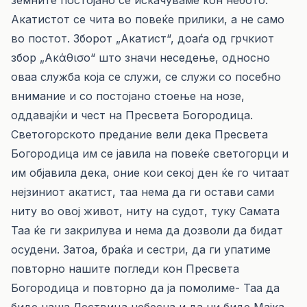
земните постојано се искачуваме кон небото.
Акатистот се чита во повеќе прилики, а не само
во постот. Зборот „Акатист“, доаѓа од грчкиот
збор „Аκάθισο“ што значи неседење, односно
оваа служба која се служи, се служи со посебно
внимание и со постојано стоење на нозе,
оддавајќи и чест на Пресвета Богородица.
Светогорското предание вели дека Пресвета
Богородица им се јавила на повеќе светогорци и
им објавила дека, оние кои секој ден ќе го читаат
нејзиниот акатист, таа нема да ги остави сами
ниту во овој живот, ниту на судот, туку Самата
Таа ќе ги закрилува и нема да дозволи да бидат
осудени. Затоа, браќа и сестри, да ги упатиме
повторно нашите погледи кон Пресвета
Богородица и повторно да ја помолиме- Таа да