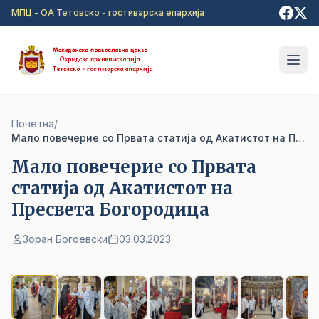
Прејди на главна содржина
МПЦ - ОА Тетовско - гостиварска епархија
Почетна
/
Мало повечерие со Првата статија од Акатистот на Пресвета Богородица
Мало повечерие со Првата
статија од Акатистот на
Пресвета Богородица
Зоран Богоевски
03.03.2023
1
/ 7