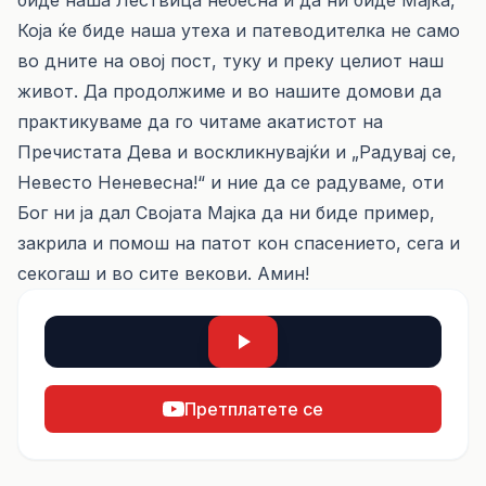
биде наша Лествица небесна и да ни биде Мајка,
Која ќе биде наша утеха и патеводителка не само
во дните на овој пост, туку и преку целиот наш
живот. Да продолжиме и во нашите домови да
практикуваме да го читаме акатистот на
Пречистата Дева и воскликнувајќи и „Радувај се,
Невесто Неневесна!“ и ние да се радуваме, оти
Бог ни ја дал Својата Мајка да ни биде пример,
закрила и помош на патот кон спасението, сега и
секогаш и во сите векови. Амин!
Претплатете се