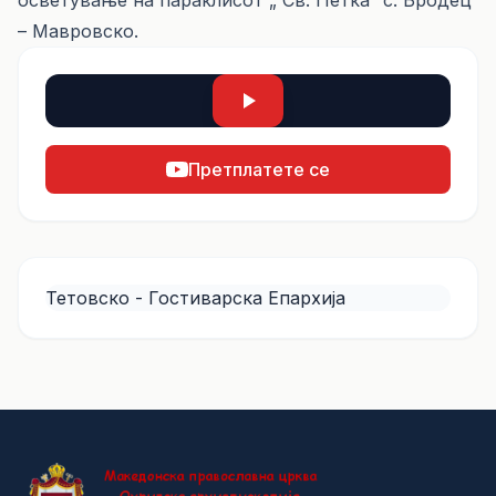
осветување на параклисот „ Св. Петка“ с. Бродец
– Мавровско.
Претплатете се
Тетовско - Гостиварска Епархија