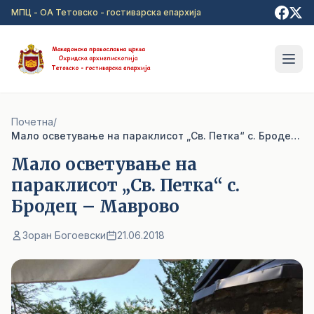
Прејди на главна содржина
МПЦ - ОА Тетовско - гостиварска епархија
Почетна
/
Мало осветување на параклисот „Св. Петка“ с. Бродец – Маврово
Мало осветување на
параклисот „Св. Петка“ с.
Бродец – Маврово
Зоран Богоевски
21.06.2018