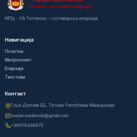
МПЦ - ОА Тетовско - гостиварска епархија
Навигација
Почетна
Митрополит
Епархија
Текстови
Контакт
Гоце Делчев ББ, Тетово Република Македонија
marjan.madevski@gmail.com
+38978448875