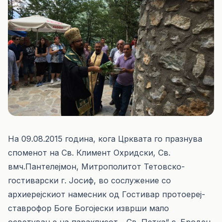
На 09.08.2015 година, кога Црквата го празнува
споменот на Св. Климент Охридски, Св.
вмч.Пантелејмон, Митрополитот Тетовско-
гостиварски г. Јосиф, во сослужение со
архиерејскиот намесник од Гостивар протоереј-
ставрофор Боге Богојески изврши мало