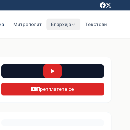
на
Митрополит
Епархија
Текстови
Претплатете се