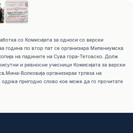
работка со Комисијата за односи со верски
аа година по втор пат се организира Милениумска
копија на падините на Сува гора-Тетовско. Долж
рисутни и ревносни учесници Комисијата за верски
в.Мина-Волковија организираа трпеза на
 одржа пригодно слово кое може да го прочитате