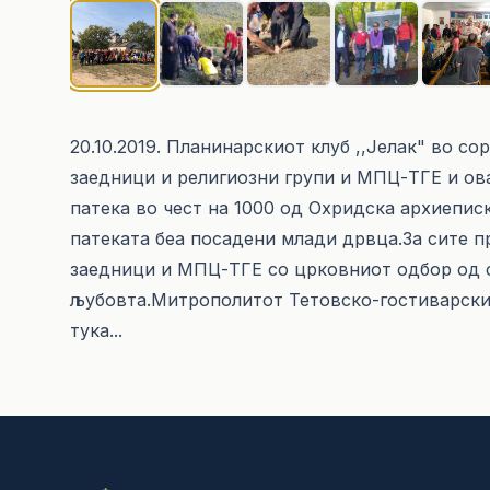
20.10.2019. Планинарскиот клуб ,,Јелак" во со
заедници и религиозни групи и МПЦ-ТГЕ и ов
патека во чест на 1000 од Охридска архиепис
патеката беа посадени млади дрвца.За сите п
заедници и МПЦ-ТГЕ со црковниот одбор од с
љубовта.Митрополитот Тетовско-гостиварски
тука...