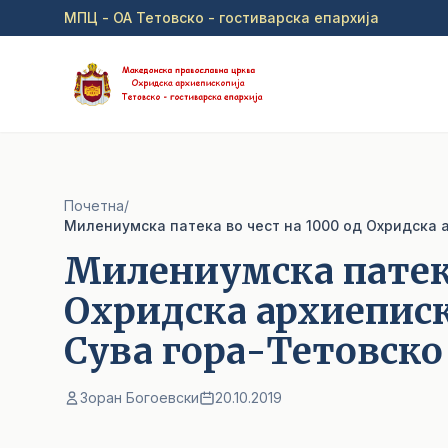
Прејди на главна содржина
МПЦ - ОА Тетовско - гостиварска епархија
Почетна
/
Милениумска патека во чест на 1000 од Охридска 
Милениумска патека
Охридска архиеписк
Сува гора-Тетовско
Зоран Богоевски
20.10.2019