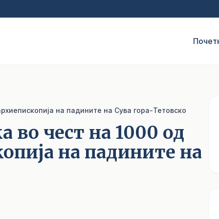
Почет
архиепископија на падините на Сува гора-Тетовско
 во чест на 1000 од
опија на падините на
1
/ 6