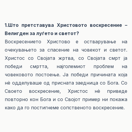
1.Што претставува Христовото воскресение –
Велигден за луѓето и светот?
Воскресението Христово е остварување на
очекувањето за спасение на човекот и светот.
Христос со Својата жртва, со Својата смрт ја
победи смртта, најголемиот проблем на
човековото постоење. Ја победи причината која
нѐ одделуваше од присната заедница со Бога. Со
Своето воскресение, Христос нѐ приведе
повторно кон Бога и со Својот пример ни покажа
како да го постигнеме сопственото воскресение.