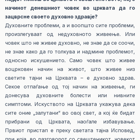
начинот денешниот човек во црквата да го
зацврсне своето духовно здравје?
Духовните проблеми, а и воопшто сите проблеми,
произлегуваат од недуховното живеење. Или
човек што не живее духовно, не знае да се соочи,
не знае како да го толкува и надмине проблемот,
односно искушението. Само човек што живее
воцрковен начин на живот, што живее низ
светите тајни на Црквата – е духовно здрав.
Секое отпаѓање од тој начин на живеење, ги
донесува духовните болести или нивните
симптоми. Искуството на Црквата укажува дека
сите оние „залутани“ во овој свет, а кој ќе бидат
прибрани од Црквата, наоѓале избавување.
Првиот пристап е преку светата тајна Исповед,
при која, во разговорот со свештеникот, човекот