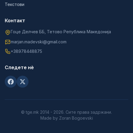
Текстови
Контакт
Гоце Делчев ББ, Тетово Република Македонија
marjan.madevski@gmail.com
+38978448875
Следете нè
© tge.mk 2014 - 2026. Сите права задржани.
Made by Zoran Bogoevski