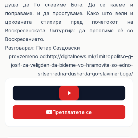
душа да Го славиме Бога. Да се каеме и
поправаме, и да простуваме. Како што вели и
црковната стихира пред почетокот на
Воскресенската Литургија: да простиме сѐ со
Воскресението.
Разговарал: Петар Саздовски
prevzemeno od:
http://digitalnews.mk/1mitropolitso-g-
josif-za-veligden-da-bideme-vo-hramovite-so-edno-
srtse-i-edna-dusha-da-go-slavime-boga/
Претплатете се