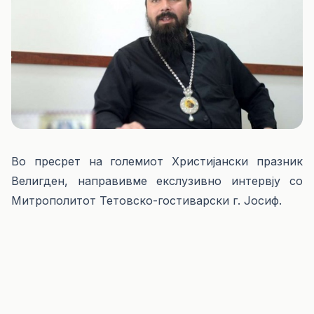
Во пресрет на големиот Христијански празник
Велигден, направивме екслузивно интервју со
Митрополитот Тетовско-гостиварски г. Јосиф.