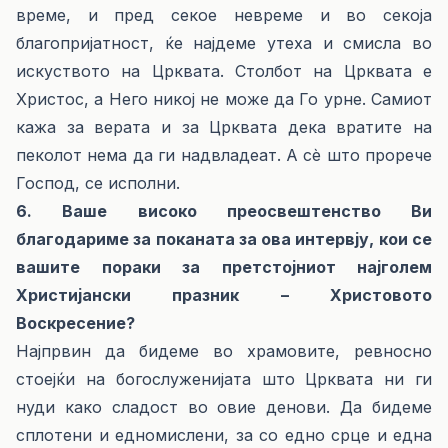
време, и пред секое невреме и во секоја
благопријатност, ќе најдеме утеха и смисла во
искуството на Црквата. Столбот на Црквата е
Христос, а Него никој не може да Го урне. Самиот
кажа за верата и за Црквата дека вратите на
пеколот нема да ги надвладеат. А сѐ што прорече
Господ, се исполни.
6. Ваше високо преосвештенство Ви
благодариме за поканата за ова интервју, кои се
вашите пораки за претстојниот најголем
Христијански празник – Христовото
Воскресение?
Најпрвин да бидеме во храмовите, ревносно
стоејќи на богослуженијата што Црквата ни ги
нуди како сладост во овие денови. Да бидеме
сплотени и едномислени, за со едно срце и една