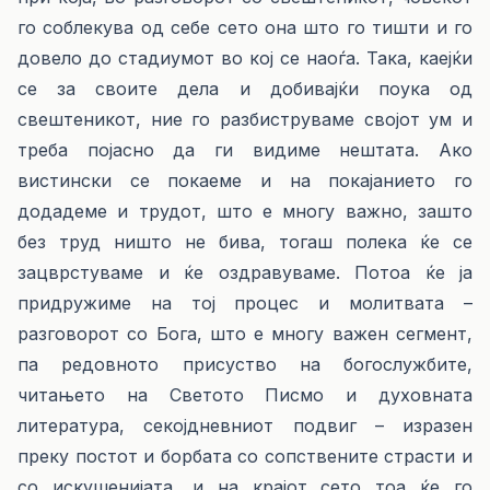
го соблекува од себе сето она што го тишти и го
довело до стадиумот во кој се наоѓа. Така, каејќи
се за своите дела и добивајќи поука од
свештеникот, ние го разбиструваме својот ум и
треба појасно да ги видиме нештата. Ако
вистински се покаеме и на покајанието го
додадеме и трудот, што е многу важно, зашто
без труд ништо не бива, тогаш полека ќе се
зацврстуваме и ќе оздравуваме. Потоа ќе ја
придружиме на тој процес и молитвата –
разговорот со Бога, што е многу важен сегмент,
па редовното присуство на богослужбите,
читањето на Светото Писмо и духовната
литература, секојдневниот подвиг – изразен
преку постот и борбата со сопствените страсти и
со искушенијата, и на крајот сето тоа ќе го