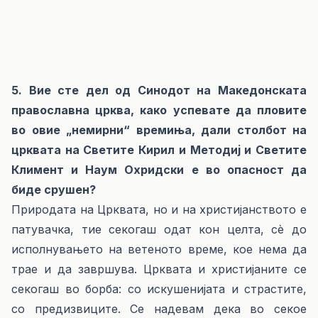
5. Вие сте дел од Синодот на Македонската
православна црква, како успевате да пловите
во овие „немирни“ времиња, дали столбот на
црквата на Светите Кирил и Методиј и Светите
Климент и Наум Охридски е во опасност да
биде срушен?
Природата на Црквата, но и на христијанството е
патувачка, тие секогаш одат кон целта, сѐ до
исполнувањето на ветеното време, кое нема да
трае и да завршува. Црквата и христијаните се
секогаш во борба: со искушенијата и страстите,
со предизвиците. Се надевам дека во секое