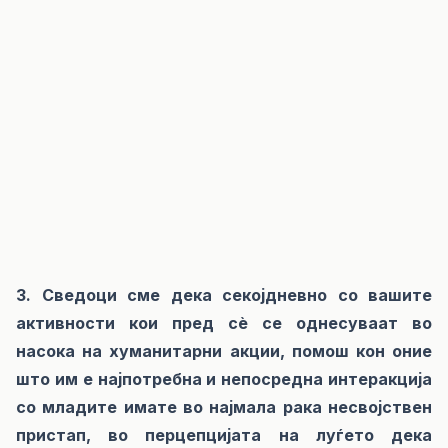
3. Сведоци сме дека секојдневно со вашите
активности кои пред сѐ се однесуваат во
насока на хуманитарни акции, помош кон оние
што им е најпотребна и непосредна интеракција
со младите имате во најмала рака несвојствен
пристап, во перцепцијата на луѓето дека