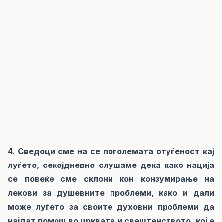
4. Сведоци сме на се поголемата отуѓеност кај
луѓето, секојдневно слушаме дека како нација
се повеќе сме склони кон конзумирање на
лекови за душевните проблеми, како и дали
може луѓето за своите духовни проблеми да
најдат помош во црквата и свештенството, кој е