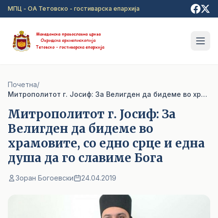
Прејди на главна содржина
МПЦ - ОА Тетовско - гостиварска епархија
Почетна
/
Митрополитот г. Јосиф: За Велигден да бидеме во храмовите, со едно срце и една душа да го славиме Бога
Митрополитот г. Јосиф: За
Велигден да бидеме во
храмовите, со едно срце и една
душа да го славиме Бога
Зоран Богоевски
24.04.2019