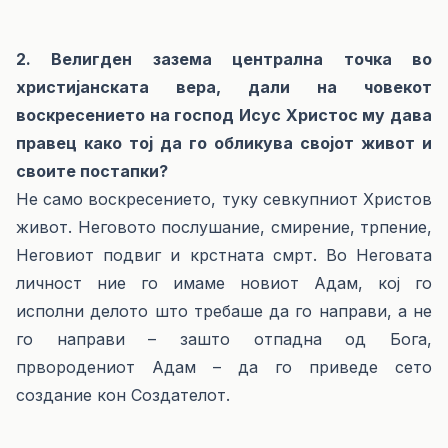
2. Велигден зазема централна точка во
христијанската вера, дали на човекот
воскресението на господ Исус Христос му дава
правец како тој да го обликува својот живот и
своите постапки?
Не само воскресението, туку севкупниот Христов
живот. Неговото послушание, смирение, трпение,
Неговиот подвиг и крстната смрт. Во Неговата
личност ние го имаме новиот Адам, кој го
исполни делото што требаше да го направи, а не
го направи – зашто отпадна од Бога,
првородениот Адам – да го приведе сето
создание кон Создателот.