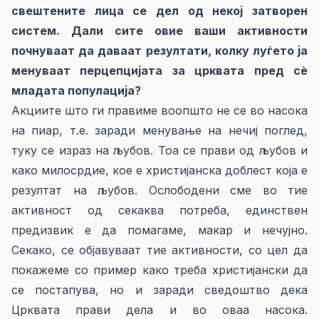
свештените лица се дел од некој затворен
систем. Дали сите овие ваши активности
почнуваат да даваат резултати, колку луѓето ја
менуваат перцепцијата за црквата пред сѐ
младата популација?
Акциите што ги правиме воопшто не се во насока
на пиар, т.е. заради менување на нечиј поглед,
туку се израз на љубов. Тоа се прави од љубов и
како милосрдие, кое е христијанска доблест која е
резултат на љубов. Ослободени сме во тие
активност од секаква потреба, единствен
предизвик е да помагаме, макар и нечујно.
Секако, се објавуваат тие активности, со цел да
покажеме со пример како треба христијански да
се постапува, но и заради сведоштво дека
Црквата прави дела и во оваа насока.