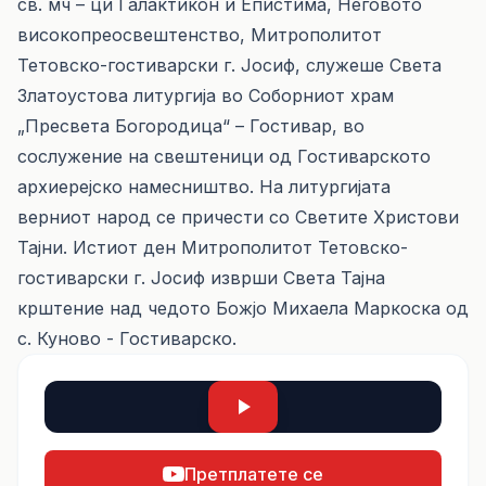
св. мч – ци Галактикон и Епистима, Неговото
високопреосвештенство, Митрополитот
Тетовско-гостиварски г. Јосиф, служеше Света
Златоустова литургија во Соборниот храм
„Пресвета Богородица“ – Гостивар, во
сослужение на свештеници од Гостиварското
архиерејско намесништво. На литургијата
верниот народ се причести со Светите Христови
Тајни. Истиот ден Митрополитот Тетовско-
гостиварски г. Јосиф изврши Света Тајна
крштение над чедото Божјо Михаела Маркоска од
с. Куново - Гостиварско.
Претплатете се