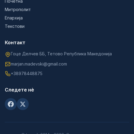
Почетна
Митрополит
Епархија
Текстови
Контакт
Гоце Делчев ББ, Тетово Република Македонија
marjan.madevski@gmail.com
+38978448875
Следете нè