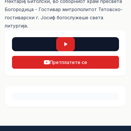
Нектариј Битолски, во соборниот храм пресвета
Богородица - Гостивар митрополитот Тетовско-
гостиварски г. Јосиф богослужеше света
литургија.
Претплатете се