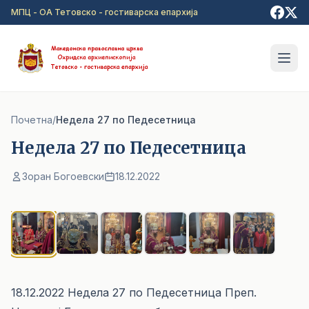
Прејди на главна содржина
МПЦ - ОА Тетовско - гостиварска епархија
Почетна
/
Недела 27 по Педесетница
Недела 27 по Педесетница
Зоран Богоевски
18.12.2022
1
/ 6
18.12.2022 Недела 27 по Педесетница Преп.