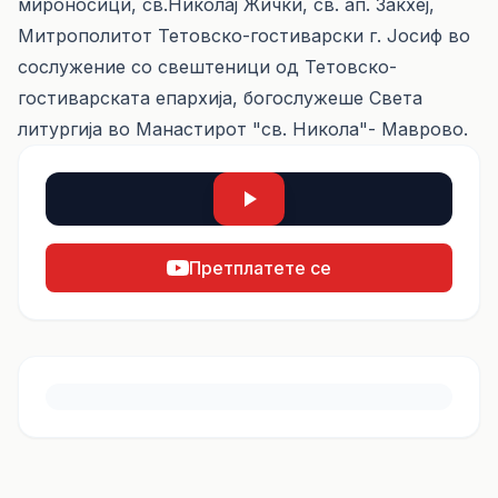
мироносици, св.Николај Жички, св. ап. Закхеј,
Митрополитот Тетовско-гостиварски г. Јосиф во
сослужение со свештеници од Тетовско-
гостиварската епархија, богослужеше Света
литургија во Манастирот "св. Никола"- Маврово.
Претплатете се