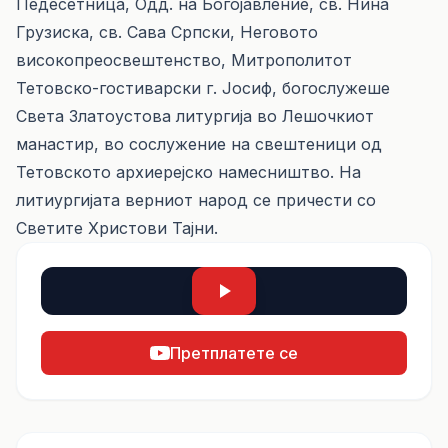
Педесетница, Одд. на Богојавление, св. Нина
Грузиска, св. Сава Српски, Неговото
високопреосвештенство, Митрополитот
Тетовско-гостиварски г. Јосиф, богослужеше
Света Златоустова литургија во Лешочкиот
манастир, во сослужение на свештеници од
Тетовското архиерејско намесништво. На
литиургијата верниот народ се причести со
Светите Христови Тајни.
Претплатете се