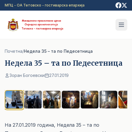
Прејди на главна содржина
МПЦ - ОА Тетовско - гостиварска епархија
Почетна
/
Недела 35 – та по Педесетница
Недела 35 – та по Педесетница
Зоран Богоевски
27.01.2019
1
/ 10
На 27.01.2019 година, Недела 35 – та по