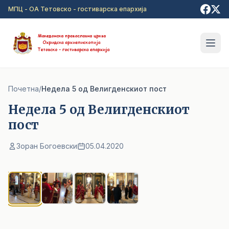
Прејди на главна содржина
МПЦ - ОА Тетовско - гостиварска епархија
Почетна
/
Недела 5 од Велигденскиот пост
Недела 5 од Велигденскиот
пост
Зоран Богоевски
05.04.2020
1
/ 4