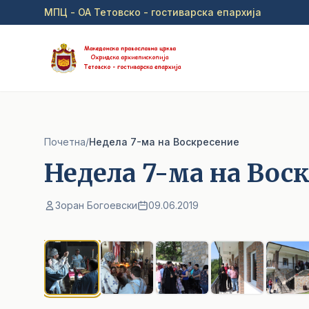
Прејди на главна содржина
МПЦ - ОА Тетовско - гостиварска епархија
Почетна
/
Недела 7-ма на Воскресение
Недела 7-ма на Вос
Зоран Богоевски
09.06.2019