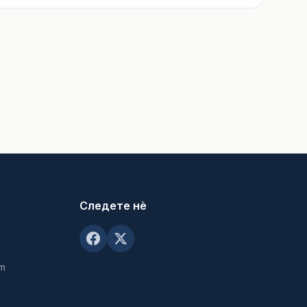
Следете нè
om