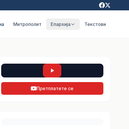
на
Митрополит
Епархија
Текстови
Претплатете се