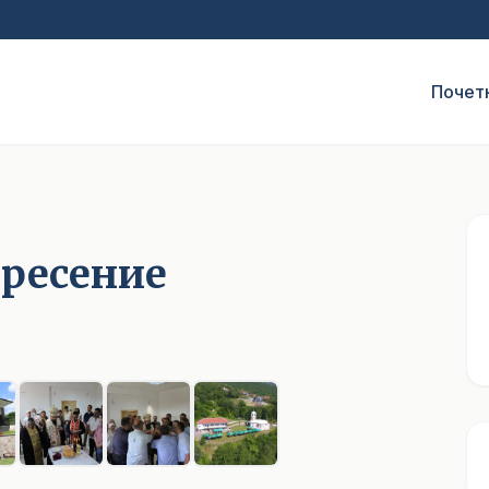
Почет
кресение
1
/ 8