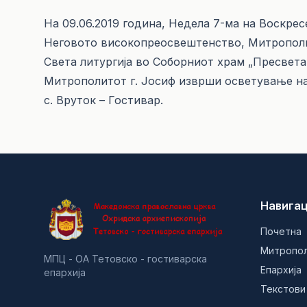
На 09.06.2019 година, Недела 7-ма на Воскрес
Неговото високопреосвештенство, Митрополи
Света литургија во Соборниот храм „Пресвета
Митрополитот г. Јосиф изврши осветување на
с. Вруток – Гостивар.
Навигац
Почетна
Митропо
МПЦ - ОА Тетовско - гостиварска
Епархија
епархија
Текстови