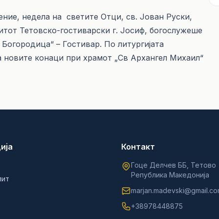
ение, недела на светите Отци, св. Јован Руски,
тот Тетовско-гостиварски г. Јосиф, богослужеше
 Богородица“ – Гостивар. По литургијата
 новите конаци при храмот „Св Архангел Михаил“
ија
Контакт
Гоце Делчев ББ, Тетово
Република Македонија
лит
marjan.madevski@gmail.c
+38978448875