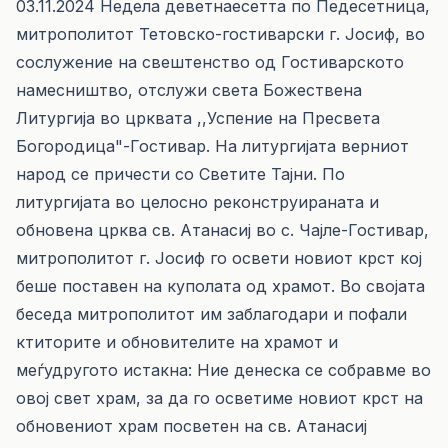
03.11.2024 Недела деветнаесетта по Педесетница,
митрополитот Тетовско-гостиварски г. Јосиф, во
сослужение на свештенство од Гостиварското
намесништво, отслужи света Божествена
Литургија во црквата ,,Успение на Пресвета
Богородица"-Гостивар. На литургијата верниот
народ се причести со Светите Тајни. По
литургијата во целосно реконструираната и
обновена црква св. Атанасиј во с. Чајле-Гостивар,
митрополитот г. Јосиф го освети новиот крст кој
беше поставен на куполата од храмот. Во својата
беседа митрополитот им заблагодари и пофали
ктиторите и обновителите на храмот и
меѓудругото истакна: Ние денеска се собравме во
овој свет храм, за да го осветиме новиот крст на
обновениот храм посветен на св. Атанасиј