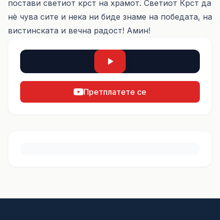
постави светиот крст на храмот. Светиот Крст да
нè чува сите и нека ни биде знаме на победата, на
вистинската и вечна радост! Амин!
Претплатете се