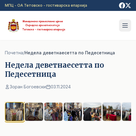
Прејди на главна содржина
МПЦ - ОА Тетовско - гостиварска епархија
Почетна
/
Недела деветнаесетта по Педесетница
Недела деветнаесетта по
Педесетница
Зоран Богоевски
03.11.2024
1
/ 11