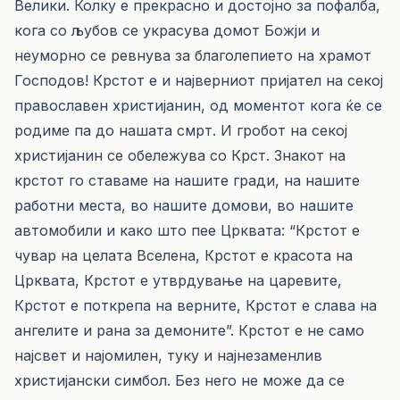
Велики. Колку е прекрасно и достојно за пофалба,
кога со љубов се украсува домот Божји и
неуморно се ревнува за благолепието на храмот
Господов! Крстот е и најверниот пријател на секој
православен христијанин, од моментот кога ќе се
родиме па до нашата смрт. И гробот на секој
христијанин се обележува со Крст. Знакот на
крстот го ставаме на нашите гради, на нашите
работни места, во нашите домови, во нашите
автомобили и како што пее Црквата: “Крстот е
чувар на целата Вселена, Крстот е красота на
Црквата, Крстот е утврдување на царевите,
Крстот е поткрепа на верните, Крстот е слава на
ангелите и рана за демоните”. Крстот е не само
најсвет и најомилен, туку и најнезаменлив
христијански симбол. Без него не може да се