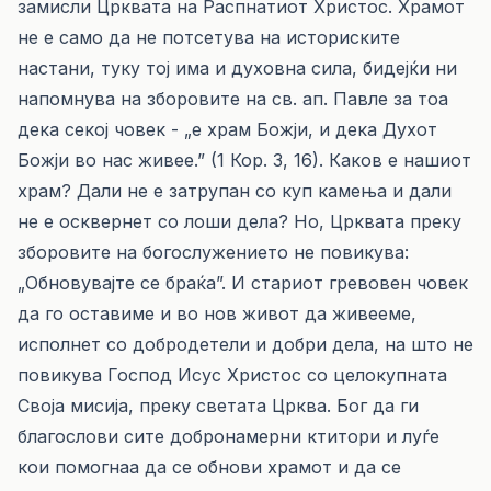
замисли Црквата на Распнатиот Христос. Храмот
не е само да не потсетува на историските
настани, туку тој има и духовна сила, бидејќи ни
напомнува на зборовите на св. ап. Павле за тоа
дека секој човек - „е храм Божји, и дека Духот
Божји во нас живее.” (1 Кор. 3, 16). Каков е нашиот
храм? Дали не е затрупан со куп камења и дали
не е осквернет со лоши дела? Но, Црквата преку
зборовите на богослужението не повикува:
„Обновувајте се браќа”. И стариот гревовен човек
да го оставиме и во нов живот да живееме,
исполнет со добродетели и добри дела, на што не
повикува Господ Исус Христос со целокупната
Своја мисија, преку светата Црква. Бог да ги
благослови сите добронамерни ктитори и луѓе
кои помогнаа да се обнови храмот и да се