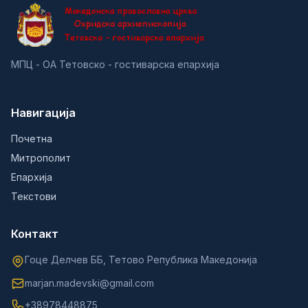
МПЦ - ОА Тетовско - гостиварска епархија
Навигација
Почетна
Митрополит
Епархија
Текстови
Контакт
Гоце Делчев ББ, Тетово Република Македонија
marjan.madevski@gmail.com
+38978448875