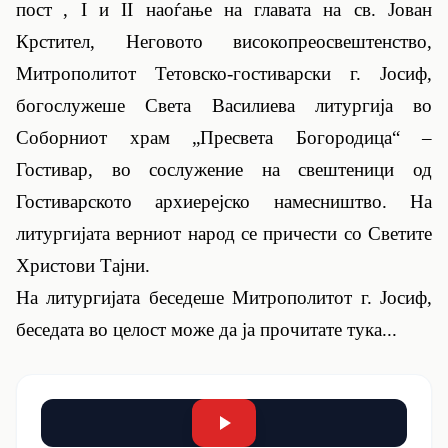
пост
,
I
и
II
наоѓање на главата на св. Јован
Крстител, Неговото високопреосвештенство,
Митрополитот Тетовско-гостиварски г. Јосиф,
богослужеше Света Василиева литургија во
Соборниот храм „Пресвета Богородица“ –
Гостивар, во сослужение на свештеници од
Гостиварското архиерејско намесништво. На
литургијата верниот народ се причести со Светите
Христови Тајни.
На литургијата беседеше Митрополитот г. Јосиф,
беседата во целост може да ја прочитате
тука...