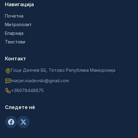
Навигација
Почетна
Митрополит
Епархија
Текстови
Контакт
Гоце Делчев ББ, Тетово Република Македонија
marjan.madevski@gmail.com
+38978448875
Следете нè