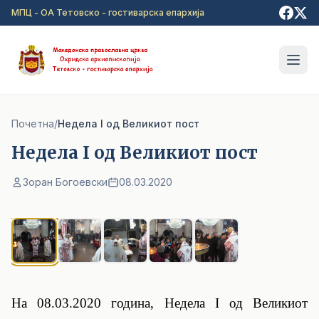
Прејди на главна содржина
МПЦ - ОА Тетовско - гостиварска епархија
Почетна
/
Недела I од Великиот пост
Недела I од Великиот пост
Зоран Богоевски
08.03.2020
1
/ 5
На 08.03.2020 година, Недела
I
од Великиот