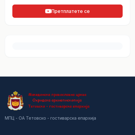
Претплатете се
МПЦ - ОА Тетовско - гостиварска епархија