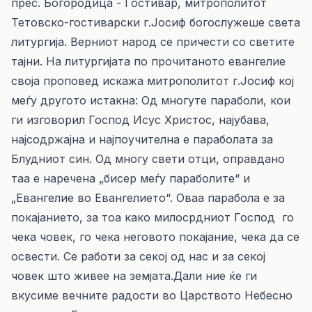
прес. Богородица - Гостивар, митрополитот
Тетовско-гостиварски г.Јосиф богослужеше света
литургија. Верниот народ се причести со светите
тајни. На литургијата по прочитаното евангелие
своја проповед искажа митрополитот г.Јосиф кој
меѓу другото истакна: Од многуте параболи, кои
ги изговорил Господ Исус Христос, најубава,
најсодржајна и најпоучителна е параболата за
Блудниот син. Од многу свети отци, оправдано
таа е наречена „бисер меѓу параболите“ и
„Евангелие во Евангелието“. Оваа парабола е за
покајанието, за тоа како милосрдниот Господ го
чека човек, го чека неговото покајание, чека да се
освести. Се работи за секој од нас и за секој
човек што живее на земјата.Дали ние ќе ги
вкусиме вечните радости во Царството Небесно