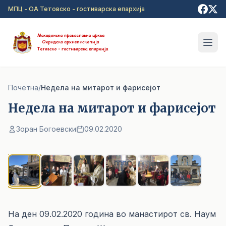
Прејди на главна содржина
МПЦ - ОА Тетовско - гостиварска епархија
Почетна
/
Недела на митарот и фарисејот
Недела на митарот и фарисејот
Зоран Богоевски
09.02.2020
1
/ 6
На ден 09.02.2020 година во манастирот св. Наум