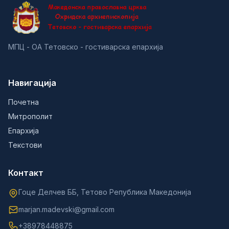
МПЦ - ОА Тетовско - гостиварска епархија
Навигација
Почетна
Митрополит
Епархија
Текстови
Контакт
Гоце Делчев ББ, Тетово Република Македонија
marjan.madevski@gmail.com
+38978448875