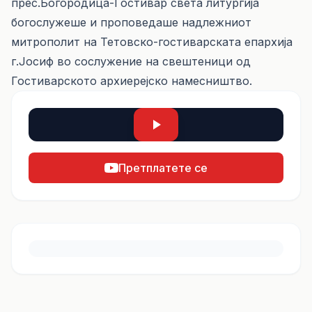
прес.Богородица-Гостивар света литургија
богослужеше и проповедаше надлежниот
митрополит на Тетовско-гостиварската епархија
г.Јосиф во сослужение на свештеници од
Гостиварското архиерејско намесништво.
Претплатете се