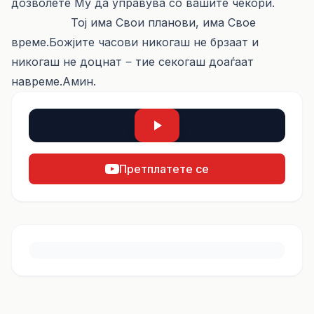
дозволете Му да управува со вашите чекори.
Тој има Свои планови, има Свое
време.Божјите часови никогаш не брзаат и
никогаш не доцнат ‒ тие секогаш доаѓаат
навреме.Амин.
Претплатете се