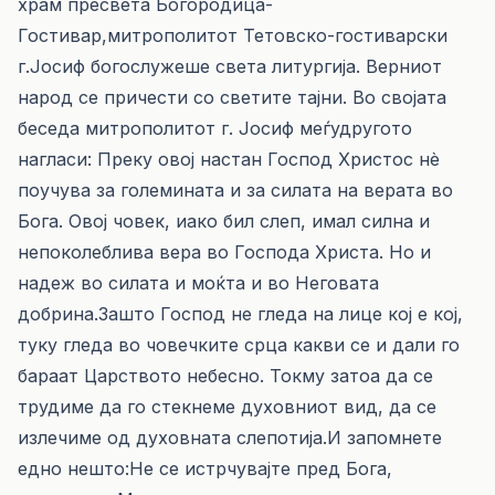
храм пресвета Богородица-
Гостивар,митрополитот Тетовско-гостиварски
г.Јосиф богослужеше света литургија. Верниот
народ се причести со светите тајни. Во својата
беседа митрополитот г. Јосиф меѓудругото
нагласи: Преку овој настан Господ Христос нè
поучува за големината и за силата на верата во
Бога. Овој човек, иако бил слеп, имал силна и
непоколеблива вера во Господа Христа. Но и
надеж во силата и моќта и во Неговата
добрина.Зашто Господ не гледа на лице кој е кој,
туку гледа во човеч­ки­те срца какви се и дали го
бараат Царството небесно. Токму затоа да се
трудиме да го стекнеме духовниот вид, да се
излечиме од духовната слепотија.И запомнете
едно нешто:Не се истрчувајте пред Бога,