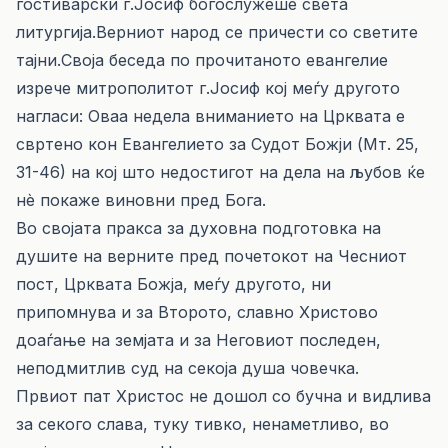
гостиварски г.Јосиф богослужеше света
литургија.Верниот народ се причести со светите
тајни.Своја беседа по прочитаното евангелие
изрече митрополитот г.Јосиф кој меѓу другото
нагласи: Оваа недела вниманието на Црквата е
свртено кон Евангелието за Судот Божји (Мт. 25,
31-46) на кој што недостигот на дела на љубов ќе
нѐ покаже виновни пред Бога.
Во својата пракса за духовна подготовка на
душите на верните пред почетокот на Чесниот
пост, Црквата Божја, меѓу другото, ни
припомнува и за Второто, славно Христово
доаѓање на земјата и за Неговиот последен,
неподмитлив суд на секоја душа човечка.
Првиот пат Христос не дошол со бучна и видлива
за секого слава, туку тивко, ненаметливо, во