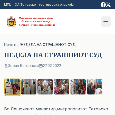
Прејди на главна содржина
МПЦ - ОА Тетовско - гостиварска епархија
Почетна
/
НЕДЕЛА НА СТРАШНИОТ СУД
НЕДЕЛА НА СТРАШНИОТ СУД
Зоран Богоевски
27.02.2022
1
/ 6
Во Лешочкиот манастир,митрополитот Тетовско-