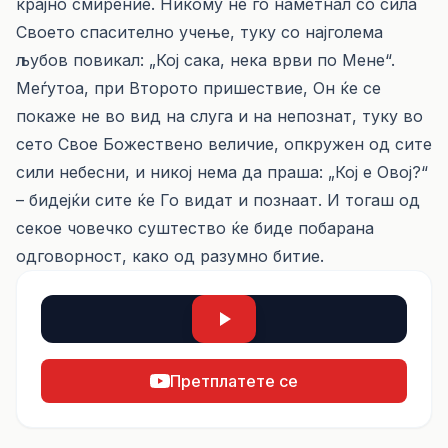
крајно смирение. Никому не го наметнал со сила
Своето спасително учење, туку со најголема
љубов повикал: „Кој сака, нека врви по Мене“.
Меѓутоа, при Второто пришествие, Он ќе се
покаже не во вид на слуга и на непознат, туку во
сето Свое Божествено величие, опкружен од сите
сили небесни, и никој нема да праша: „Кој е Овој?“
– бидејќи сите ќе Го видат и познаат. И тогаш од
секое човечко суштество ќе биде побарана
одговорност, како од разумно битие.
Претплатете се