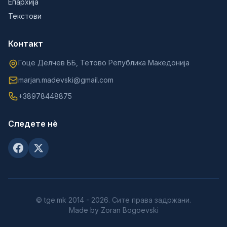
Епархија
Текстови
Контакт
Гоце Делчев ББ, Тетово Република Македонија
marjan.madevski@gmail.com
+38978448875
Следете нè
© tge.mk 2014 - 2026. Сите права задржани.
Made by Zoran Bogoevski