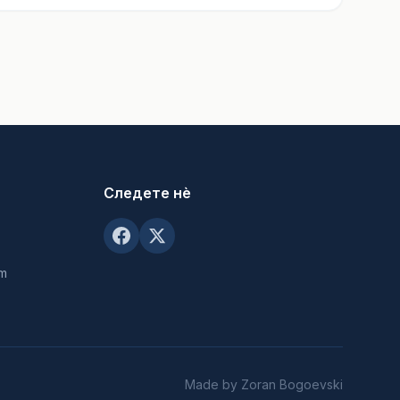
Следете нè
om
Made by Zoran Bogoevski