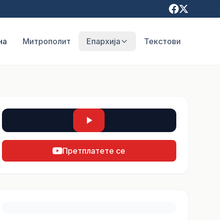
на
Митрополит
Епархија
Текстови
Претплатете се