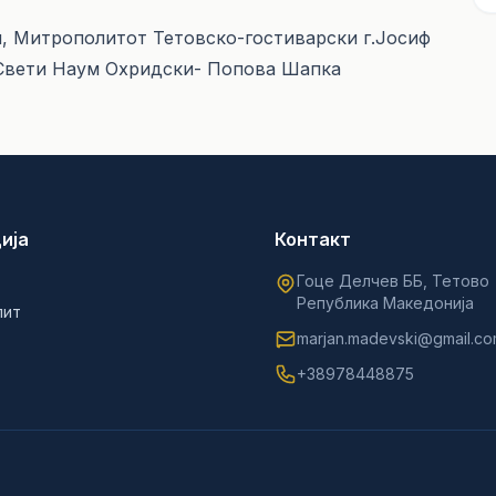
ци, Митрополитот Тетовско-гостиварски г.Јосиф
 Свети Наум Охридски- Попова Шапка
ија
Контакт
Гоце Делчев ББ, Тетово
Република Македонија
лит
marjan.madevski@gmail.c
+38978448875