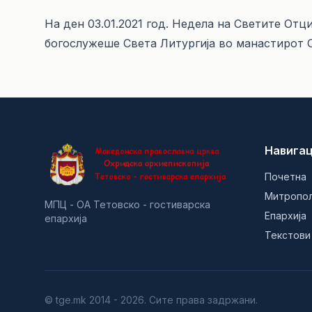
На ден 03.01.2021 год. Недела на Светите От
богослужеше Света Литургија во манастирот
Навигац
Почетна
Митропо
МПЦ - ОА Тетовско - гостиварска
Епархија
епархија
Текстови
© tge.mk 2014 - 2026. Сите права задржани.