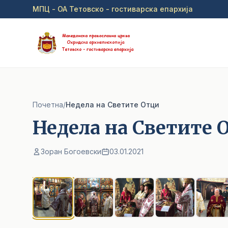
Прејди на главна содржина
МПЦ - ОА Тетовско - гостиварска епархија
Почетна
/
Недела на Светите Отци
Недела на Светите 
Зоран Богоевски
03.01.2021