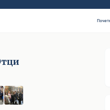
Почет
Отци
1
/ 6