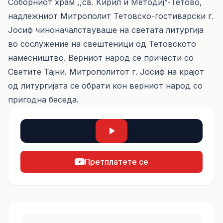
Соборниот храм ,,св. Кирил и Методиј”-Тетово,
надлежниот Митрополит Тетовско-гостиварски г.
Јосиф чиноначалствуваше на светата литургија
во сослужение на свештеници од Тетовското
намесништво. Верниот народ се причести со
Светите Тајни. Митрополитот г. Јосиф на крајот
од литургијата се обрати кон верниот народ со
пригодна беседа.
Претплатете се