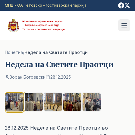
Прејди на главна содржина
МПЦ - ОА Тетовско - гостиварска епархија
Почетна
/
Недела на Светите Праотци
Недела на Светите Праотци
Зоран Богоевски
28.12.2025
1
/ 5
28.12.2025 Недела на Светите Праотци во