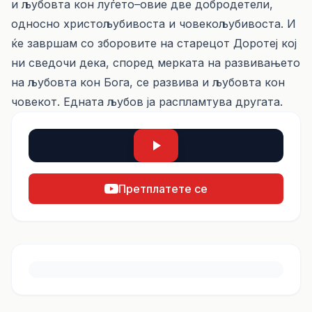
и љубовта кон луѓето–овие две добродетели,
односно христољубивоста и човекољубивоста. И
ќе завршам со зборовите на старецот Доротеј кој
ни сведочи дека, според мерката на развивањето
на љубовта кон Бога, се развива и љубовта кон
човекот. Едната љубов ја распламтува другата.
Претплатете се