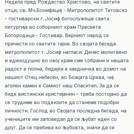
Недела пред Рождество Христово, на светите
отци, св. Мч.Бонифациј - Митрополитот Тетовско
- гостиварски г. Јосиф богослужеше света
литургија во соборниот храм Пресвета
Богородица - Гостивар. Верниот народ се
причести со светите тајни. Во својата беседа
митрополитот г. Јосиф нагласи: Денес молитвено
и единодушно во овој храм сме собрани и нашата
радост е полна, бидејќи е заедничка во домот на
нашиот Отец небесен, во Божјата Црква, чиј
аголен камен е Самиот наш Спасител. За да се
биде вистински христијанин – треба постојано да
се трудиме во подвизите да станеме подобри
личности. Господ во Својата последна беседа, на
учениците им заповедал да се љубат еден со
друг. Да се пребива во љубовта, значи да се