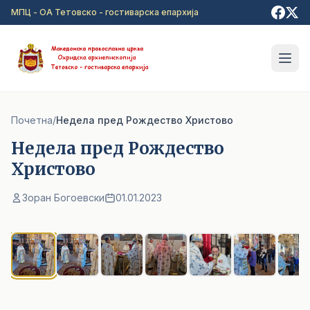
Прејди на главна содржина
МПЦ - ОА Тетовско - гостиварска епархија
Почетна
/
Недела пред Рождество Христово
Недела пред Рождество
Христово
Зоран Богоевски
01.01.2023
1
/ 7