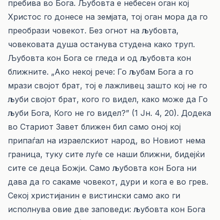
пребива во Бога. Љубовта е небесен оган кој
Христос го донесе на земјата, тој оган мора да го
преобрази човекот. Без огнот на љубовта,
човековата душа останува студена како труп.
Љубовта кон Бога се гледа и од љубовта кон
ближните. „Ако некој рече: Го љубам Бога а го
мрази својот брат, тој е лажливец зашто кој не го
љуби својот брат, кого го видел, како може да Го
љуби Бога, Кого не го видел?” (1 Јн. 4, 20). Додека
во Стариот Завет ближен бил само оној кој
припаѓал на израелскиот народ, во Новиот нема
граница, туку сите луѓе се наши ближни, бидејќи
сите се деца Божји. Само љубовта кон Бога ни
дава да го сакаме човекот, дури и кога е во грев.
Секој христијанин е вистински само ако ги
исполнува овие две заповеди: љубовта кон Бога