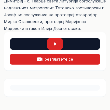
Димитриј - с. Теарце света литургија богослужеше
надлежниот митрополит Тетовско-гостиварски г.
Јосиф во сослужение на протоереј-ставрофор
Мирко Станковски, протоереј Маријанчо
Мадевски и ѓакон Илија Деспотовски.
Претплатете се