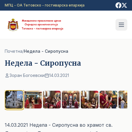
Прејди на главна содржина
МПЦ - ОА Тетовско - гостиварска епархија
Почетна
/
Недела - Сиропусна
Недела - Сиропусна
Зоран Богоевски
14.03.2021
1
/ 7
14.03.2021 Недела - Сиропусна во храмот св.