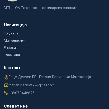
МПЦ - ОА Тетовско - гостиварска епархија
Навигација
Почетна
Митрополит
Епархија
Текстови
Контакт
Гоце Делчев ББ, Тетово Република Македонија
marjan.madevski@gmail.com
+38978448875
Следете нè