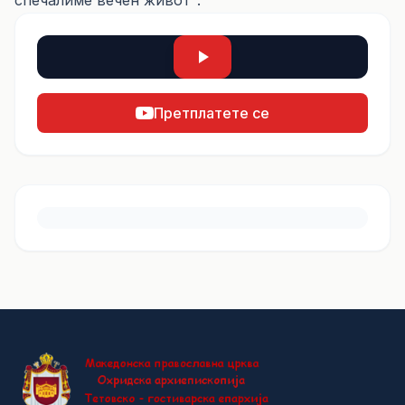
спечалиме вечен живот".
Претплатете се