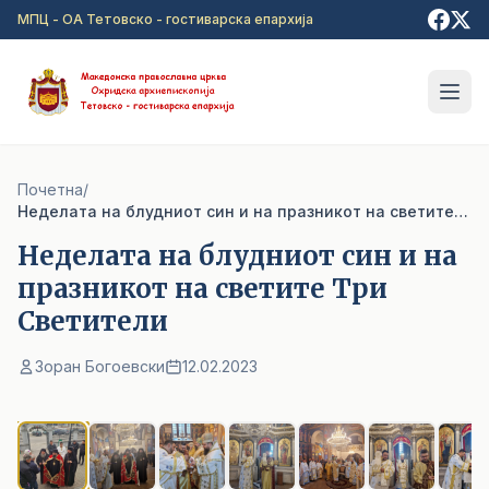
Прејди на главна содржина
МПЦ - ОА Тетовско - гостиварска епархија
Почетна
/
Неделата на блудниот син и на празникот на светите Три Светители
Неделата на блудниот син и на
празникот на светите Три
Светители
Зоран Богоевски
12.02.2023
1
/ 9