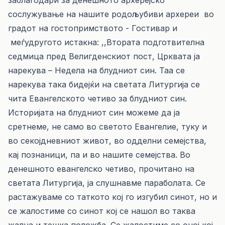
заблагодари за денешното архерејско
сослужување на нашите родољубиви архереи во
градот на гостопримството - Гостивар и
меѓудругото истакна: ,,Втората подготвителна
седмица пред Велигденскиот пост, Црквата ја
нарекува – Недела на блудниот син. Таа се
нарекува така бидејќи на светата Литургија се
чита Евангелското четиво за блудниот син.
Историјата на блудниот син можеме да ја
сретнеме, не само во светото Евангелие, туку и
во секојдневниот живот, во одделни семејства,
кај познаници, па и во нашите семејства. Во
денешното евангелско четиво, прочитано на
светата Литургија, ја слушнавме параболата. Се
растажуваме со таткото кој го изгубил синот, но и
се жалостиме со синот кој се нашол во таква