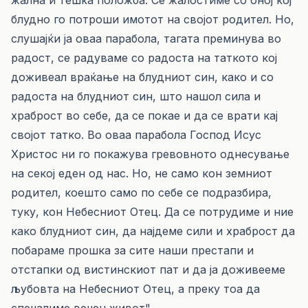
жална и тешка положба. Се жалостиме со оној кој
блудно го потроши имотот на својот родител. Но,
слушајќи ја оваа парабола, тагата преминува во
радост, се радуваме со радоста на таткото кој
доживеал враќање на блудниот син, како и со
радоста на блудниот син, што нашол сила и
храброст во себе, да се покае и да се врати кај
својот татко. Во оваа парабола Господ Исус
Христос ни го покажува гревовното однесување
на секој еден од нас. Но, не само кон земниот
родител, коешто само по себе се подразбира,
туку, кон Небесниот Отец. Да се потрудиме и ние
како блудниот син, да најдеме сили и храброст да
побараме прошка за сите наши престапи и
отстапки од вистинскиот пат и да ја доживееме
љубовта на Небесниот Отец, а преку тоа да