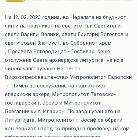
На 12. 02. 2023 година, во Неделата на блудниот
син и на празникот на светите Три Светители:
свети Василиј Велики, свети Григориј Богослов и
свети Јован Златоуст, во Соборниот храм
,,Пресвета Богородица" - Гостивар, беше
отслужена Света архиерејска литургија, на која
чиноначалствуваше Неговото
Високопреосвештенство Митрополитот Европски
г. Пимен во сослужение на надлежниот
епархиски архереј Митрополитот Тетовско-
гостиварски г. Јосиф и Митрополитот
Брегалнички г. Иларион. По завршувањето на
Литургијата, Митрополитот г. Јосиф се обрати
кон верниот народ со пригодна проповед на која