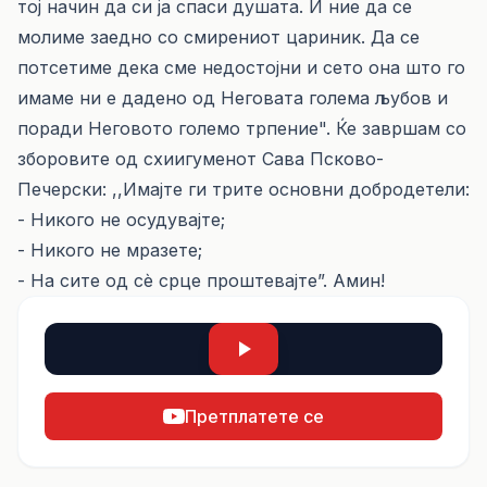
тој начин да си ја спаси душата. И ние да се
молиме заедно со смирениот цариник. Да се
потсетиме дека сме недостојни и сето она што го
имаме ни е дадено од Неговата голема љубов и
поради Неговото големо трпение". Ќе завршам со
зборовите од схиигуменот Сава Псково-
Печерски: ,,Имајте ги трите основни добродетели:
- Никого не осудувајте;
- Никого не мразете;
- На сите од сè срце проштевајте”. Амин!
Претплатете се