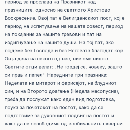
период за прослава на Празникот над
празниците, односно на светлото Христово
Воскресение. Овој пат е Велигденскиот пост, кој е
период на испитување на нашата совест, период
на покајание за нашите гревови и пат на
издигнување на нашите души. На тој пат, ако
појдеме без Господа и без Неговата благодат која
Он ја дава на секого од нас, ние сме ништо.
Светите отци велат: „Не гордеј се, човеку, зашто
си прав и пепел". Наредните три празника:
Неделата на митарот и фарисејот, на блудниот
син, и на Второто доаѓање (Недела месопусна),
треба да послужат како еден вид подготовка,
поука за почетокот на постот, како да се
подготвиме за духовниот подвиг на постот и
како да се ослободиме од вообичаените скверни