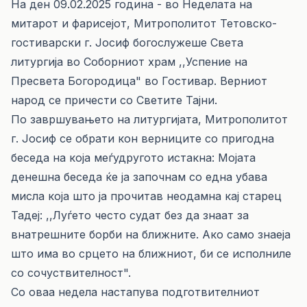
На ден 09.02.2025 година - во Неделата на
митарот и фарисејот, Митрополитот Тетовско-
гостиварски г. Јосиф богослужеше Света
литургија во Соборниот храм ,,Успение на
Пресвета Богородица" во Гостивар. Верниот
народ се причести со Светите Тајни.
По завршувањето на литургијата, Митрополитот
г. Јосиф се обрати кон верниците со пригодна
беседа на која меѓудругото истакна: Мојата
денешна беседа ќе ја започнам со една убава
мисла која што ја прочитав неодамна кај старец
Тадеј: ,,Луѓето често судат без да знаат за
внатрешните борби на ближните. Ако само знаеја
што има во срцето на ближниот, би се исполниле
со сочуствителност".
Со оваа недела настапува подготвителниот