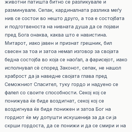
животни патишта битно се разликувале и
разминувале. Сепак, кардиналната разлика меѓу
нив се состои во нешто друго, а тоа е состојбата
и подготвеноста на нивната душа да се појави
пред Бога онаква, каква што е навистина.
Митарот, иако јавен и признат грешник, бил
свесен за тоа и затоа немал изговор за својата
бедна состојба во која се наоѓал, а фарисејот, иако
исполнувал сè според Законот, сепак, не нашол
храброст да ја наведне својата глава пред
Семожниот Спасител, туку гордо и надуено се
фалел со своите способности. Секој кој се
понижува ќе биде воздигнат, секој кој се
воздигнува ќе биде понижен и затоа Бог на
гордиот ќе му допушти искушенија за да си ја
скрши гордоста, да се понижи и да се смири и на