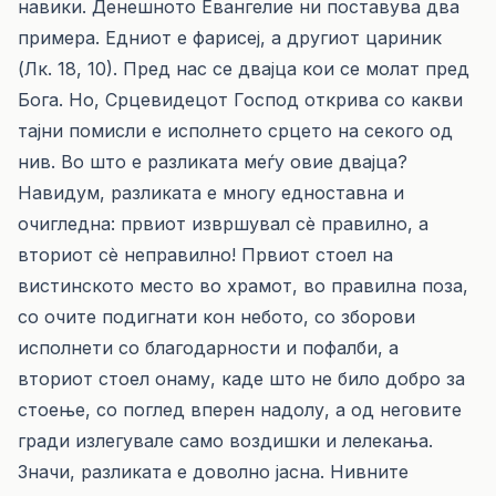
навики. Денешното Евангелие ни поставува два
примера. Едниот е фарисеј, а другиот цариник
(Лк. 18, 10). Пред нас се двајца кои се молат пред
Бога. Но, Срцевидецот Господ открива со какви
тајни помисли е исполнето срцето на секого од
нив. Во што е разликата меѓу овие двајца?
Навидум, разликата е многу едноставна и
очигледна: првиот извршувал сè правилно, а
вториот сè неправилно! Првиот стоел на
вистинското место во храмот, во правилна поза,
со очите подигнати кон небото, со зборови
исполнети со благодарности и пофалби, а
вториот стоел онаму, каде што не било добро за
стоење, со поглед вперен надолу, а од неговите
гради излегувале само воздишки и лелекања.
Значи, разликата е доволно јасна. Нивните