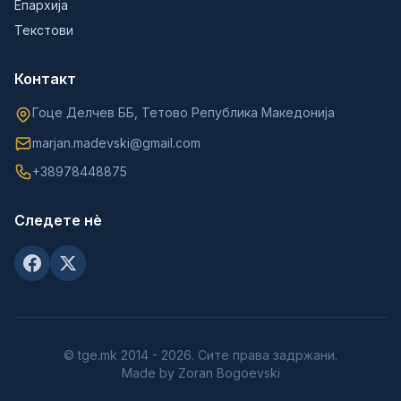
Епархија
Текстови
Контакт
Гоце Делчев ББ, Тетово Република Македонија
marjan.madevski@gmail.com
+38978448875
Следете нè
© tge.mk 2014 - 2026. Сите права задржани.
Made by Zoran Bogoevski