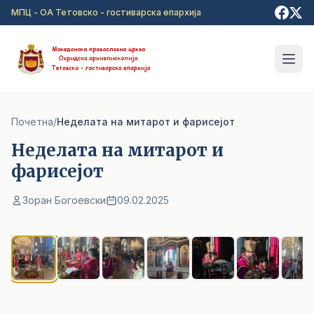
Прејди на главна содржина
МПЦ - ОА Тетовско - гостиварска епархија
Почетна
/
Неделата на митарот и фарисејот
Неделата на митарот и
фарисејот
Зоран Богоевски
09.02.2025
1
/ 8