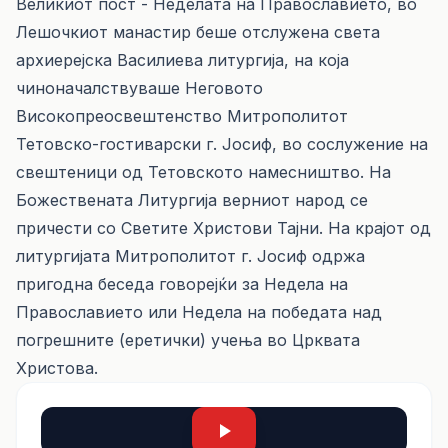
Великиот пост - Неделата на Православието, во
Лешочкиот манастир беше отслужена света
архиерејска Василиева литургија, на која
чиноначалствуваше Неговото
Високопреосвештенство Митрополитот
Тетовско-гостиварски г. Јосиф, во сослужение на
свештеници од Тетовското намесништво. На
Божествената Литургија верниот народ се
причести со Светите Христови Тајни. На крајот од
литургијата Митрополитот г. Јосиф одржа
пригодна беседа говорејќи за Недела на
Православието или Недела на победата над
погрешните (еретички) учења во Црквата
Христова.