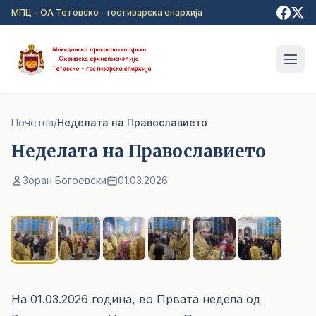
Прејди на главна содржина
МПЦ - ОА Тетовско - гостиварска епархија
Почетна
/
Неделата на Православието
Неделата на Православието
Зоран Богоевски
01.03.2026
1
/ 6
На 01.03.2026 година, во Првата недела од