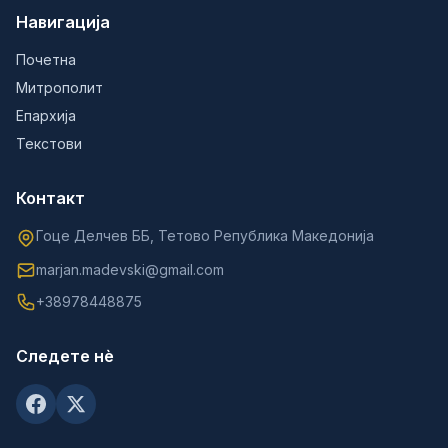
Навигација
Почетна
Митрополит
Епархија
Текстови
Контакт
Гоце Делчев ББ, Тетово Република Македонија
marjan.madevski@gmail.com
+38978448875
Следете нè