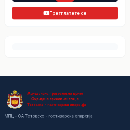
Претплатете се
МПЦ - ОА Тетовско - гостиварска епархија