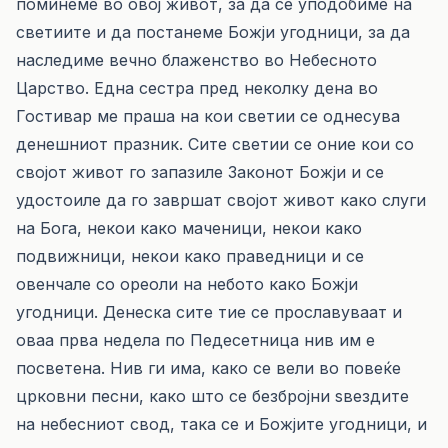
поминеме во овој живот, за да се уподобиме на
светиите и да постанеме Божји угодници, за да
наследиме вечно блаженство во Небесното
Царство. Една сестра пред неколку дена во
Гостивар ме праша на кои светии се однесува
денешниот празник. Сите светии се оние кои со
својот живот го запазиле Законот Божји и се
удостоиле да го завршат својот живот како слуги
на Бога, некои како маченици, некои како
подвижници, некои како праведници и се
овенчале со ореоли на небото како Божји
угодници. Денеска сите тие се прославуваат и
оваa прва недела по Педесетница нив им е
посветена. Нив ги има, како се вели во повеќе
црковни песни, како што се безбројни ѕвездите
на небесниот свод, така се и Божјите угодници, и