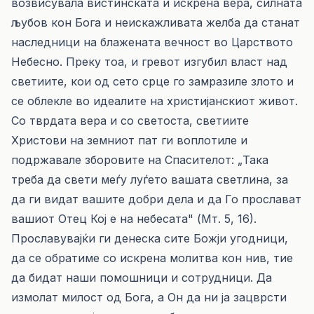
возвисувала вистинската и искрена вера, силната
љубов кон Бога и неискажливата желба да станат
наследници на блажената вечност во Царството
Небесно. Преку тоа, и гревот изгубил власт над
светиите, кои од сето срце го замразиле злото и
се облекле во идеалите на христијанскиот живот.
Со тврдата вера и со светоста, светиите
Христови на земниот пат ги воплотиле и
подржавале зборовите на Спасителот: „Така
треба да свети меѓу луѓето вашата светлина, за
да ги видат вашите добри дела и да Го прослават
вашиот Отец Кој е на небесата" (Мт. 5, 16).
Прославувајќи ги денеска сите Божји угодници,
да се обратиме со искрена молитва кон нив, тие
да бидат наши помошници и сотрудници. Да
измолат милост од Бога, а Он да ни ја зацврсти