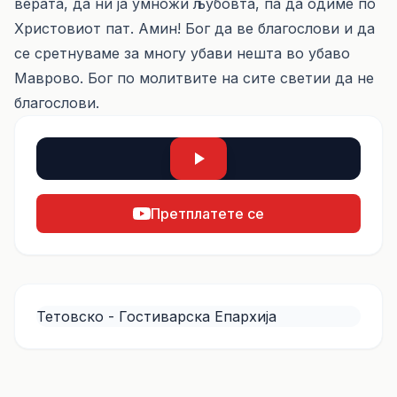
верата, да ни ја умножи љубовта, па да одиме по
Христовиот пат. Амин! Бог да ве благослови и да
се сретнуваме за многу убави нешта во убаво
Маврово. Бог по молитвите на сите светии да не
благослови.
Претплатете се
Тетовско - Гостиварска Епархија