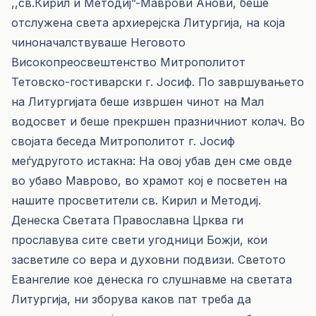
,,св.Кирил и Методиј”-Маврови Анови, беше
отслужена света архиерејска Литургија, на која
чиноначалствуваше Неговото
Високопреосвештенство Митрополитот
Тетовско-гостиварски г. Јосиф. По завршувањето
на Литургијата беше извршен чинот на Мал
водосвет и беше прекршен празничниот колач. Во
својата беседа Митрополитот г. Јосиф
меѓудругото истакна: На овој убав ден сме овде
во убаво Маврово, во храмот кој е посветен на
нашите просветители св. Кирил и Методиј.
Денеска Светата Православна Црква ги
прославува сите свети угодници Божји, кои
засветиле со вера и духовни подвизи. Светото
Евангелие кое денеска го слушнавме на светата
Литургија, ни зборува каков пат треба да