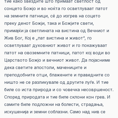
тие како ѕвездите што примаат светлост од
сонцето Божјо и во ноќта го осветлуваат патот
на земните патници, сé до изгрев на соцето
преку денот Божји, така и Божјите свети,
примајќи ја светлината на вистина од Вечниот и
Жив Бог, Кој е „пат вистина и живот“, го
осветлуваат духовниот живот и го покажуваат
патот на овоземните патници, патот кој води во
Царството Божјо и вечниот живот. Да појасниме
дека светите апостоли, мачениците и
преподобните отци, блажените и праведните со
ништо не се разликувале од другите луѓе. И тие
биле со иста природа и со човечка несовршеност.
Според природата и тие биле склони кон грев. И
самите биле подложни на болести, страдања,
искушенија и земни соблазни. Само над нив се