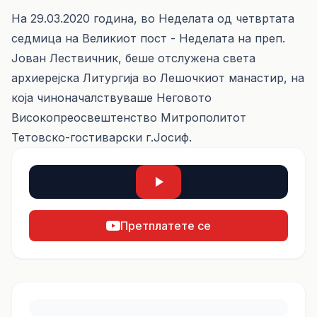
На 29.03.2020 година, во Неделата од четвртата
седмица на Великиот пост - Неделата на преп.
Јован Лествичник, беше отслужена света
архиерејска Литургија во Лешочкиот манастир, на
која чиноначалствуваше Неговото
Високопреосвештенство Митрополитот
Тетовско-гостиварски г.Јосиф.
Претплатете се