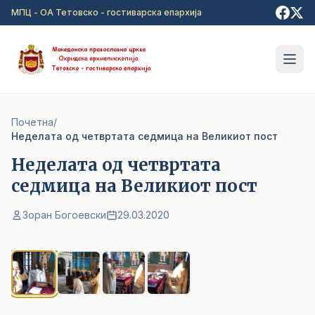
Прејди на главна содржина
МПЦ - ОА Тетовско - гостиварска епархија
Почетна
/
Неделата од четвртата седмица на Великиот пост
Неделата од четвртата
седмица на Великиот пост
Зоран Богоевски
29.03.2020
1
/ 4