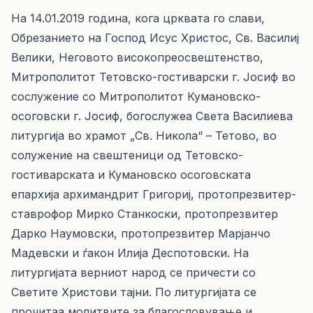
На 14.01.2019 година, кога црквата го слави,
Обрезанието на Господ Исус Христос, Св. Василиј
Велики, Неговото високопреосвештенство,
Митрополитот Тетовско-гостиварски г. Јосиф во
сослужение со Митрополитот Кумановско-
осоговски г. Јосиф, богослужеа Света Василиева
литургија во храмот „Св. Никола“ – Тетово, во
солужение на свештеници од Тетовско-
гостиварската и Кумановско осоговската
епархија архимандрит Григориј, протопрезвитер-
ставрофор Мирко Станкоски, протопрезвитер
Дарко Наумовски, протопрезвитер Марјанчо
Мадевски и ѓакон Илија Деспотовски. На
литургијата верниот народ се причести со
Светите Христови тајни. По литургијата се
прочитаа молитвите за благословување и