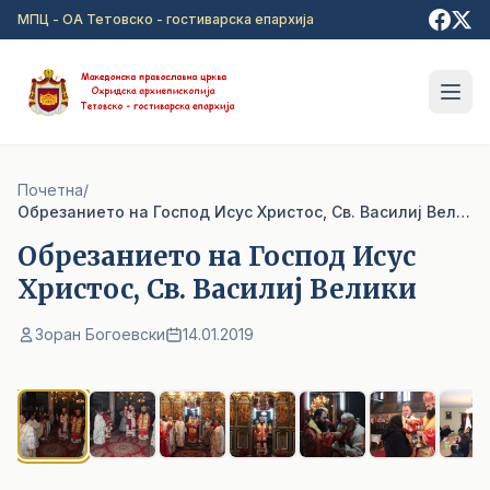
Прејди на главна содржина
МПЦ - ОА Тетовско - гостиварска епархија
Почетна
/
Обрезанието на Господ Исус Христос, Св. Василиј Велики
Обрезанието на Господ Исус
Христос, Св. Василиј Велики
Зоран Богоевски
14.01.2019
1
/ 7