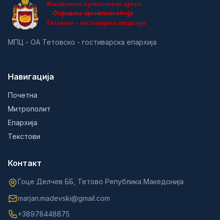
МПЦ - ОА Тетовско - гостиварска епархија
Навигација
Почетна
Митрополит
Епархија
Текстови
Контакт
Гоце Делчев ББ, Тетово Република Македонија
marjan.madevski@gmail.com
+38978448875