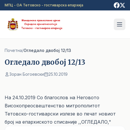
Прејди на главна содржина
МПЦ - ОА Тетовско - гостиварска епархија
Почетна
/
Огледало двобој 12/13
Огледало двобој 12/13
Зоран Богоевски
25.10.2019
На 24.10.2019 Со благослов на Неговото
Високопреосвештенство митрополитот
Тетовско-гостиварски излезе во печат новиот
број на епархиското списаније
,,ОГЛЕДАЛО,"