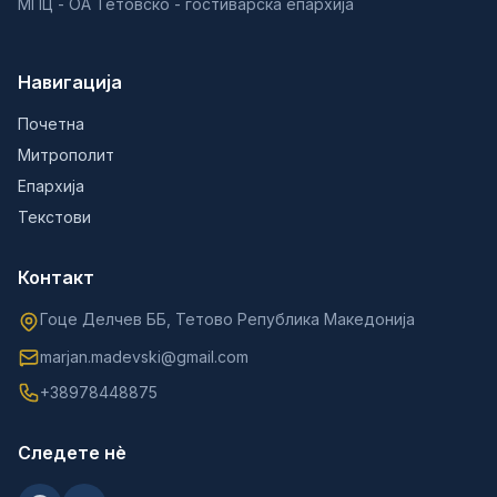
МПЦ - ОА Тетовско - гостиварска епархија
Навигација
Почетна
Митрополит
Епархија
Текстови
Контакт
Гоце Делчев ББ, Тетово Република Македонија
marjan.madevski@gmail.com
+38978448875
Следете нè