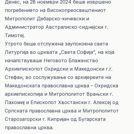
Денес, на 28 ноември 2024 беше извршено
погребението на Високопреосвештениот
Митрополит Дебарско-кичевски и
Администратор Австралиско-сиднејски г.
Тимотеј.
Утрото беше отслужена заупокоена света
Литургија во црквата „Света Софија“, на која
началствуваше Неговото Блаженство
Архиепископот Охридски и Македонски г.г.
Стефан, во сослужување со архијереите на
Македонската православна црква – Охридска
архиепископија и Митрополитот Врањски г.
Пахомиј и Епископот Хвостански г. Алексеј од
Српската православна црква и Митрополитот
Старозагорски г. Кипријан од Бугарската
православна црква.