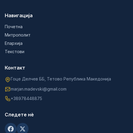
Навигација
Почетна
Митрополит
Епархија
Текстови
Контакт
Гоце Делчев ББ, Тетово Република Македонија
marjan.madevski@gmail.com
+38978448875
Следете нè