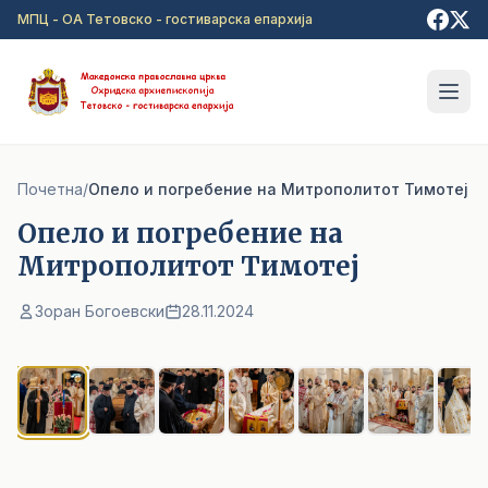
Прејди на главна содржина
МПЦ - ОА Тетовско - гостиварска епархија
Почетна
/
Опело и погребение на Митрополитот Тимотеј
Опело и погребение на
Митрополитот Тимотеј
Зоран Богоевски
28.11.2024
1
/ 15