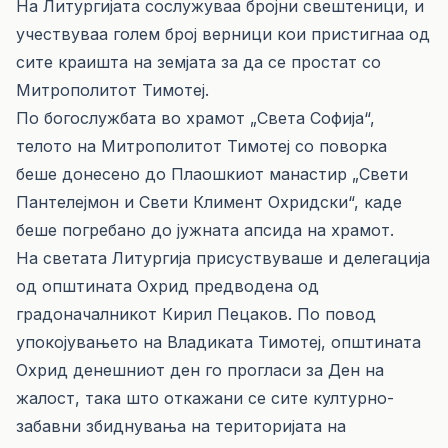
На Литургијата сослужуваа бројни свештеници, и
учествуваа голем број верници кои пристигнаа од
сите краишта на земјата за да се простат со
Митрополитот Тимотеј.
По богослужбата во храмот „Света Софија“,
телото на Митрополитот Тимотеј со поворка
беше донесено до Плаошкиот манастир „Свети
Пантелејмон и Свети Климент Охридски“, каде
беше погребано до јужната апсида на храмот.
На светата Литургија присуствуваше и делегација
од општината Охрид предводена од
градоначалникот Кирил Пецаков. По повод
упокојувањето на Владиката Тимотеј, општината
Охрид денешниот ден го прогласи за Ден на
жалост, така што откажани се сите културно-
забавни збиднувања на територијата на