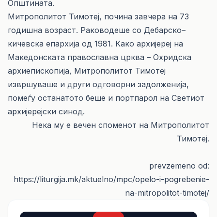
Општината.
Митрополитот Тимотеј, почина завчера на 73
годишна возраст. Раководеше со Дебарско–
кичевска епархија од 1981. Како архијереј на
Македонската православна црква – Охридска
архиепископија, Митрополитот Тимотеј
извршуваше и други одговорни задолженија,
помеѓу останатото беше и портпарол на Светиот
архијерејски синод.
Нека му е вечен споменот на Митрополитот
Тимотеј.
prevzemeno od:
https://liturgija.mk/aktuelno/mpc/opelo-i-pogrebenie-
na-mitropolitot-timotej/