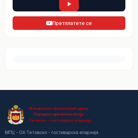
Претплатете се
МПЦ - ОА Тетовско - гостиварска епархија