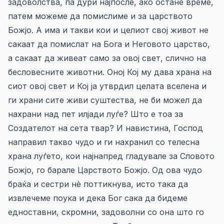
задоволства, па дури најпосле, ако остане време,
патем можеме да помислиме и за царството
Божјо. А има и такви кои и целиот свој живот не
сакаат да помислат на Бога и Неговото царство,
а сакаат да живеат само за овој свет, слично на
бесловесните животни. Оној Кој му дава храна на
сиот овој свет и Кој ја утврдил целата вселена и
ги храни сите живи суштества, не би можел да
нахрани над пет илјади луѓе? Што е тоа за
Создателот на сета твар? И навистина, Господ
направил такво чудо и ги нахранил со телесна
храна луѓето, кои најнапред гладувале за Словото
Божјо, го барале Царството Божјо. Од ова чудо
браќа и сестри нѐ поттикнува, исто така да
извлечеме поука и дека Бог сака да бидеме
едноставни, скромни, задоволни со она што го