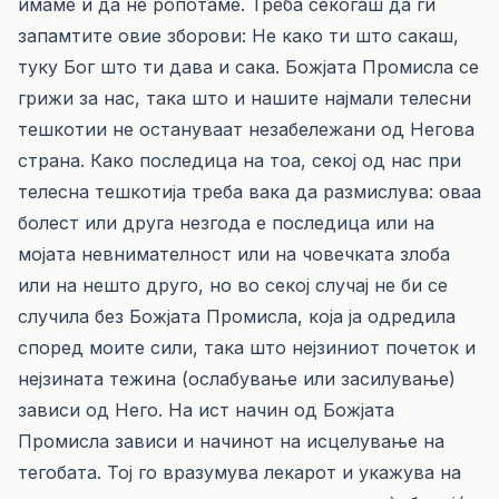
имаме и да не ропотаме. Треба секогаш да ги
запамтите овие зборови: Не како ти што сакаш,
туку Бог што ти дава и сака. Божјата Промисла се
грижи за нас, така што и нашите најмали телесни
тешкотии не остануваат незабележани од Негова
страна. Како последица на тоа, секој од нас при
телесна тешкотија треба вака да размислува: оваа
болест или друга незгода е последица или на
мојата невнимателност или на човечката злоба
или на нешто друго, но во секој случај не би се
случила без Божјата Промисла, која ја одредила
според моите сили, така што нејзиниот почеток и
нејзината тежина (ослабување или засилување)
зависи од Него. На ист начин од Божјата
Промисла зависи и начинот на исцелување на
тегобата. Тој го вразумува лекарот и укажува на