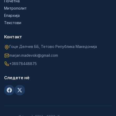
Почетна
Митрополит
Епархија
Текстови
Контакт
Гоце Делчев ББ, Тетово Република Македонија
marjan.madevski@gmail.com
+38978448875
Следете нè