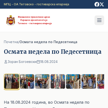
Прејди на главна содржина
МПЦ - ОА Тетовско - гостиварска епархија
Почетна
/
Осмата недела по Педесетница
Осмата недела по Педесетница
Зоран Богоевски
18.08.2024
1
/ 7
На 18.08.2024 година, во Осмата недела по