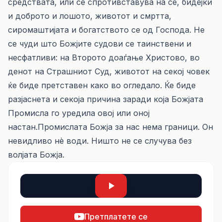
средствата, или се спротивставува на сè, бидејќи
и доброто и лошото, животот и смртта,
сиромаштијата и богатството се од Господа. Не
се чуди што Божјите судови се таинствени и
несфатливи: на Второто доаѓање Христово, во
денот на Страшниот Суд, животот на секој човек
ќе биде претставен како во огледало. Ќе биде
разјаснета и секоја причина заради која Божјата
Промисла го уредила овој или оној
настан.Промислата Божја за нас нема граници. Он
невидливо нѐ води. Ништо не се случува без
волјата Божја.
Претплатете се