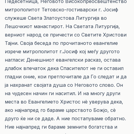
Педесетница, Неговото Високопреосвештенство
митрополитот Тетовско-гостиварски г. Јосиф
служеше Света Златоустова Литургија во
Лешочкиот манастирот. На Светата Литургија,
верниот народ се причести со Светите Христови
Тајни. Своја беседа по прочитаното евангелие
изрече митрополитот г.Јосиф кој меѓу другото
нагласи: Денешниот евангелски расказ, остава
длабок впечаток дека Спасителот не ги оставил
гладни оние, кои претпочитале да Го следат и да
ја нахранат својата душа со Неговото слово. Он
на чудесен начин ги наситил. И на многу други
места во Евангелието Христос нè уверува дека,
ако најнапред го бараме царството Божјо, сè
друго ќе ни се даде. А ние постапуваме обратно.
Ние најнапред ги бараме земните богатст­ва и